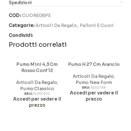
Spedizioni
COD:
CUORE08PE
Categorie:
Articoli Da Regalo
,
Palloni E Cuori
Condividi:
Prodotti correlati
Pumo Mini 4,3 Cm
Pumo H 27 Cm Arancio
Rosso Conf 12
Articoli Da Regalo
,
Articoli Da Regalo
,
Pumo New Form
Pumo Classico
SKU:
52027AR
Accedi per vedere il
A
SKU:
PUMXS02
Accedi per vedere il
prezzo
prezzo