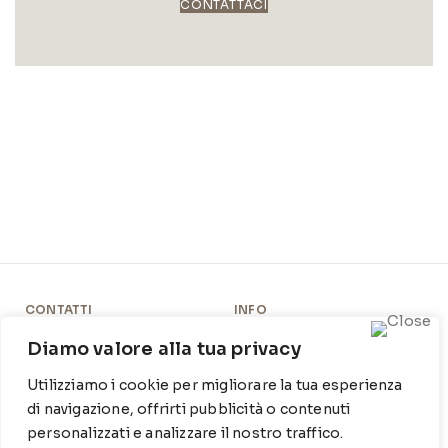
CONTATTACI
CONTATTI
INFO
Contrada Locosantissimo
Chi siamo
Diamo valore alla tua privacy
1316 - 70044 Polignano a
Cookie Policy
Utilizziamo i cookie per migliorare la tua esperienza
mare
di navigazione, offrirti pubblicità o contenuti
Privacy Policy
T
: 080 917 78 89
personalizzati e analizzare il nostro traffico.