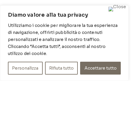
CONTATTI
Diamo valore alla tua privacy
Contrada Locosantissimo 1316 - 70044 Polignano a
Utilizziamo i cookie per migliorare la tua esperienza
mare
di navigazione, offrirti pubblicità o contenuti
T
: 080 917 78 89
personalizzati e analizzare il nostro traffico.
WZ
: 329 6510725
Cliccando “Accetta tutti”, acconsenti al nostro
M
info@poishome.it
utilizzo dei cookie.
INFO
Personalizza
Rifiuta tutto
Accettare tutto
Chi siamo
Cookie Policy
Privacy Policy
SOCIAL MEDIA
Facebook
Instagram
ORARI DI APERTURA