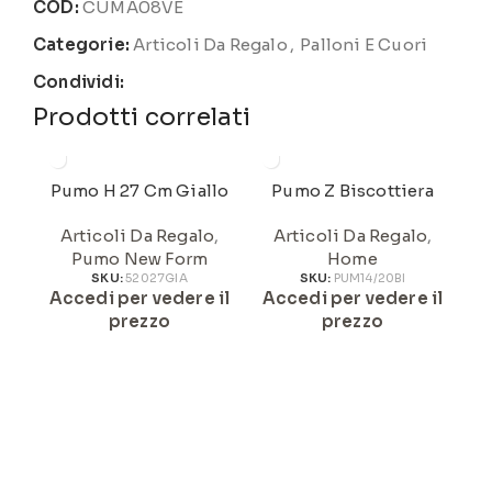
COD:
CUMA08VE
Categorie:
Articoli Da Regalo
,
Palloni E Cuori
Condividi:
Prodotti correlati
Pumo H 27 Cm Giallo
Pumo Z Biscottiera
Articoli Da Regalo
,
Articoli Da Regalo
,
Pumo New Form
Home
SKU:
52027GIA
SKU:
PUM14/20BI
Accedi per vedere il
Accedi per vedere il
A
prezzo
prezzo