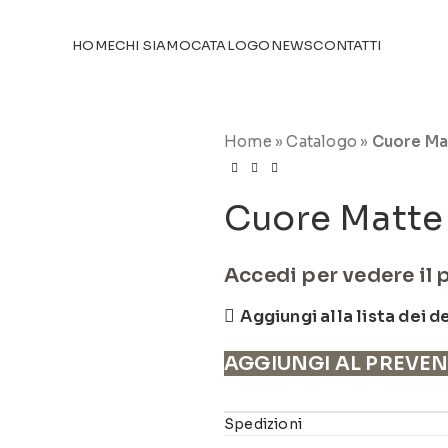
TICOLI NEL
CATALOGO
HOME
CHI SIAMO
CATALOGO
NEWS
CONTATTI
Home
»
Catalogo
»
Cuore Ma
Cuore Matte 
Accedi per vedere il 
Aggiungi alla lista dei d
AGGIUNGI AL PREVE
Spedizioni