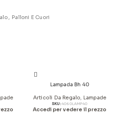
alo
,
Palloni E Cuori
Lampada Bh 40
pade
Articoli Da Regalo
,
Lampade
Artic
SKU:
4060LAMP40
rezzo
Accedi per vedere il prezzo
Acced