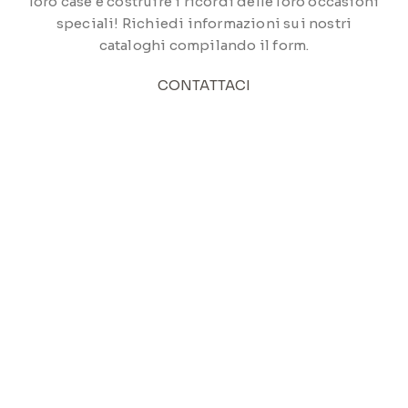
loro case e costruire i ricordi delle loro occasioni
speciali! Richiedi informazioni sui nostri
cataloghi compilando il form.
CONTATTACI