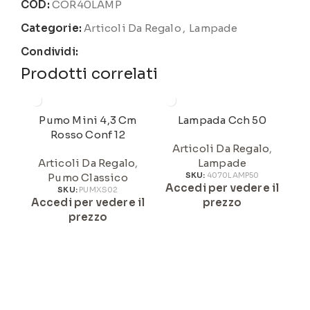
COD:
COR40LAMP
Categorie:
Articoli Da Regalo
,
Lampade
Condividi:
Prodotti correlati
Pumo Mini 4,3 Cm
Lampada Cch 50
Rosso Conf 12
Articoli Da Regalo
,
Articoli Da Regalo
,
Lampade
Pumo Classico
SKU:
4070LAMP50
Accedi per vedere il
A
SKU:
PUMXS02
Accedi per vedere il
prezzo
prezzo