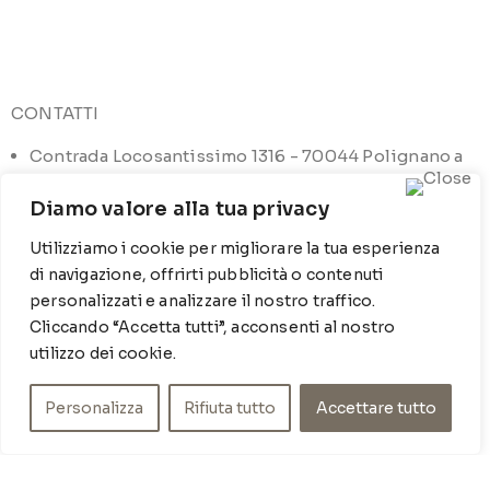
CONTATTI
Contrada Locosantissimo 1316 - 70044 Polignano a
mare
Diamo valore alla tua privacy
T
: 080 917 78 89
Utilizziamo i cookie per migliorare la tua esperienza
WZ
: 329 6510725
di navigazione, offrirti pubblicità o contenuti
M
info@poishome.it
personalizzati e analizzare il nostro traffico.
Cliccando “Accetta tutti”, acconsenti al nostro
utilizzo dei cookie.
INFO
Chi siamo
Personalizza
Rifiuta tutto
Accettare tutto
Cookie Policy
Privacy Policy