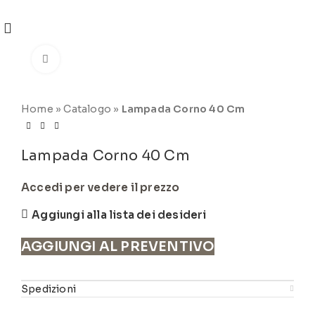
REGISTRATI
PER VISUALIZZARE I PREZZI DEGLI
ARTICOLI NEL
CATALOGO
Click to enlarge
Home
»
Catalogo
»
Lampada Corno 40 Cm
Lampada Corno 40 Cm
Accedi per vedere il prezzo
Aggiungi alla lista dei desideri
AGGIUNGI AL PREVENTIVO
Spedizioni