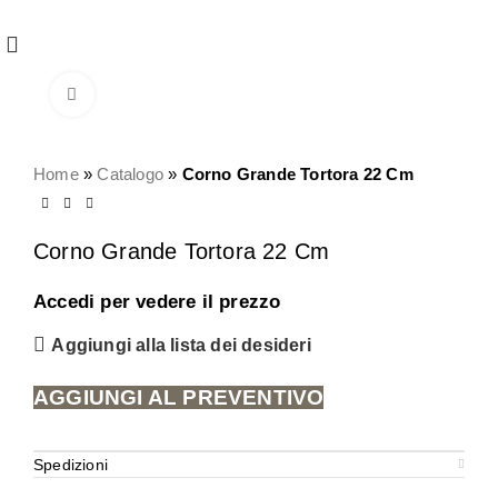
REGISTRATI
PER VISUALIZZARE I PREZZI DEGLI
ARTICOLI NEL
CATALOGO
Click to enlarge
Home
»
Catalogo
»
Corno Grande Tortora 22 Cm
Corno Grande Tortora 22 Cm
Accedi per vedere il prezzo
Aggiungi alla lista dei desideri
AGGIUNGI AL PREVENTIVO
Spedizioni