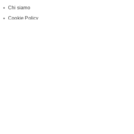
Chi siamo
Cookie Policy
Privacy Policy
SOCIAL MEDIA
Facebook
Instagram
ORARI DI APERTURA
Lun-Ven:
9-13 / 15-19
© Pois Home Inside srl – P.iva 07210590720 – Dev.