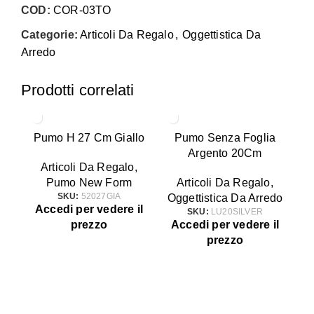
COD:
COR-03TO
Categorie:
Articoli Da Regalo
,
Oggettistica Da
Arredo
Prodotti correlati
Pumo H 27 Cm Giallo
Pumo Senza Foglia
Argento 20Cm
Articoli Da Regalo
,
Pumo New Form
Articoli Da Regalo
,
SKU:
52027GIA
Oggettistica Da Arredo
Accedi per vedere il
A
SKU:
LU20SILVER
prezzo
Accedi per vedere il
prezzo