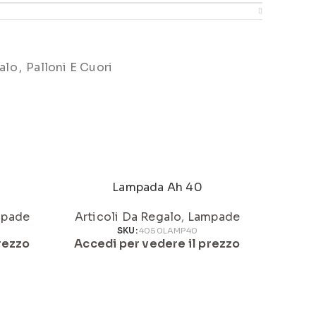
alo
,
Palloni E Cuori
Lampada Ah 40
Pallo
pade
Articoli Da Regalo
,
Lampade
Artic
SKU:
4050LAMP40
rezzo
Accedi per vedere il prezzo
Acced