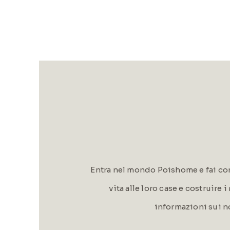
Entra nel mondo Poishome e fai con
vita alle loro case e costruire 
informazioni sui n