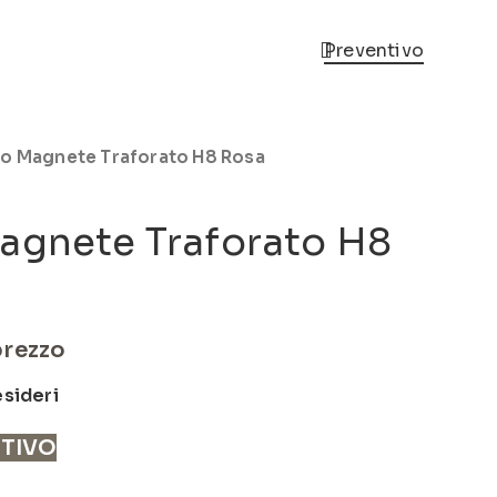
Preventivo
no Magnete Traforato H8 Rosa
agnete Traforato H8
prezzo
esideri
NTIVO