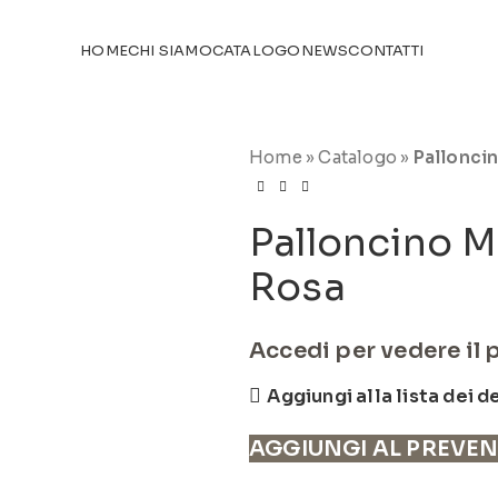
TICOLI NEL
CATALOGO
HOME
CHI SIAMO
CATALOGO
NEWS
CONTATTI
Home
»
Catalogo
»
Pallonci
Palloncino M
Rosa
Accedi per vedere il 
Aggiungi alla lista dei d
AGGIUNGI AL PREVE