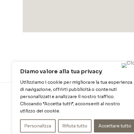
Diamo valore alla tua privacy
Utilizziamo i cookie per migliorare la tua esperienza
di navigazione, offrirti pubblicità o contenuti
personalizzati e analizzare il nostro traffico.
CONTATTI
INFO
Cliccando “Accetta tutti”, acconsenti al nostro
Contrada Locosantissimo 1316 - 70044
Chi siamo
utilizzo dei cookie.
Polignano a mare
Cookie Po
T
: 080 917 78 89
Personalizza
Rifiuta tutto
Accettare tutto
Privacy Po