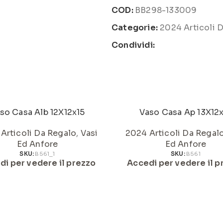
COD:
BB298-133009
Categorie:
2024 Articoli 
Condividi:
so Casa Alb 12X12x15
Vaso Casa Ap 13X12
Articoli Da Regalo
,
Vasi
2024 Articoli Da Regal
Ed Anfore
Ed Anfore
SKU:
B561_1
SKU:
B561
di per vedere il prezzo
Accedi per vedere il p