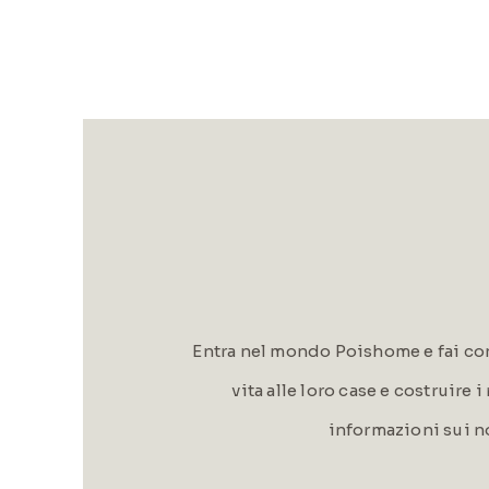
Entra nel mondo Poishome e fai con
vita alle loro case e costruire 
informazioni sui n