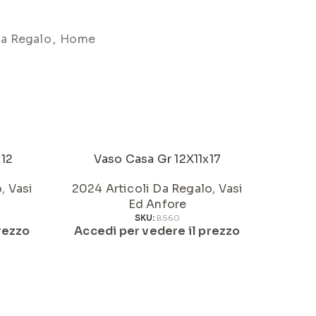
Da Regalo
,
Home
x12
Vaso Casa Gr 12X11x17
Va
o
,
Vasi
2024 Articoli Da Regalo
,
Vasi
2024 
Ed Anfore
SKU:
B560
rezzo
Accedi per vedere il prezzo
Acced