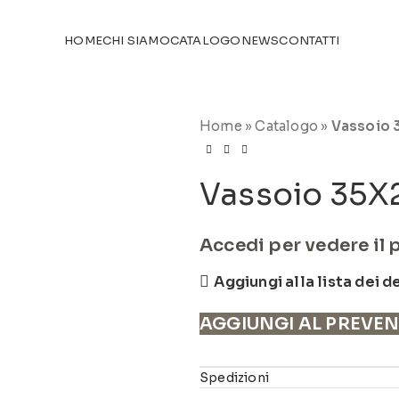
TICOLI NEL
CATALOGO
HOME
CHI SIAMO
CATALOGO
NEWS
CONTATTI
Home
»
Catalogo
»
Vassoio
Vassoio 35
Accedi per vedere il 
Aggiungi alla lista dei d
AGGIUNGI AL PREVE
Spedizioni