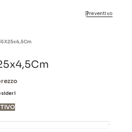
Preventivo
 35X25x4,5Cm
X25x4,5Cm
prezzo
esideri
NTIVO