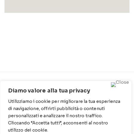
CONTATTI
INFO
Diamo valore alla tua privacy
Contrada Locosantissimo
Chi siamo
Utilizziamo i cookie per migliorare la tua esperienza
1316 - 70044 Polignano a
Cookie Policy
mare
di navigazione, offrirti pubblicità o contenuti
personalizzati e analizzare il nostro traffico.
Privacy Policy
T
: 080 917 78 89
Cliccando “Accetta tutti”, acconsenti al nostro
utilizzo dei cookie.
WZ
: 329 6510725