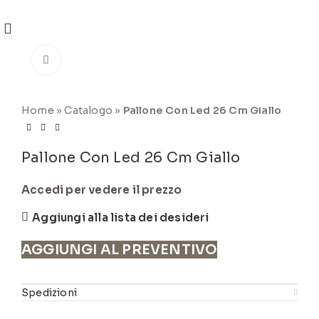
REGISTRATI
PER VISUALIZZARE I PREZZI DEGLI
ARTICOLI NEL
CATALOGO
Click to enlarge
Home
»
Catalogo
»
Pallone Con Led 26 Cm Giallo
Pallone Con Led 26 Cm Giallo
Accedi per vedere il prezzo
Aggiungi alla lista dei desideri
AGGIUNGI AL PREVENTIVO
Spedizioni