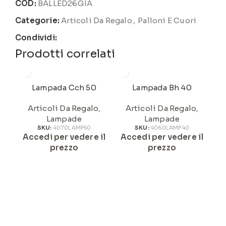
COD:
BALLED26GIA
Categorie:
Articoli Da Regalo
,
Palloni E Cuori
Condividi:
Prodotti correlati
Lampada Cch 50
Lampada Bh 40
Articoli Da Regalo
,
Articoli Da Regalo
,
Lampade
Lampade
SKU:
4070LAMP50
SKU:
4060LAMP40
Accedi per vedere il
Accedi per vedere il
A
prezzo
prezzo