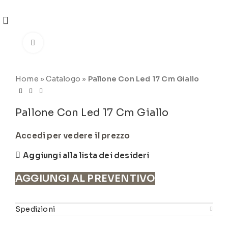
REGISTRATI
PER VISUALIZZARE I PREZZI DEGLI
ARTICOLI NEL
CATALOGO
Click to enlarge
Home
»
Catalogo
»
Pallone Con Led 17 Cm Giallo
Pallone Con Led 17 Cm Giallo
Accedi per vedere il prezzo
Aggiungi alla lista dei desideri
AGGIUNGI AL PREVENTIVO
Spedizioni