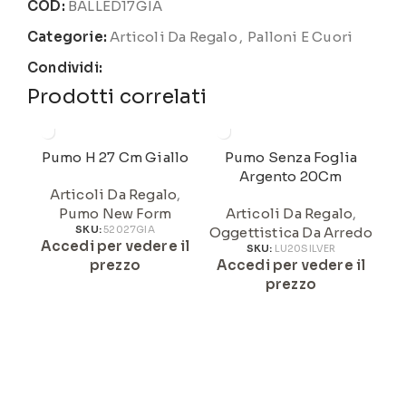
COD:
BALLED17GIA
Categorie:
Articoli Da Regalo
,
Palloni E Cuori
Condividi:
Prodotti correlati
Pumo H 27 Cm Giallo
Pumo Senza Foglia
Argento 20Cm
Articoli Da Regalo
,
Pumo New Form
Articoli Da Regalo
,
SKU:
52027GIA
Oggettistica Da Arredo
Og
Accedi per vedere il
SKU:
LU20SILVER
prezzo
Accedi per vedere il
A
prezzo