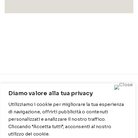
CONTATTI
INFO
Diamo valore alla tua privacy
Contrada Locosantissimo
Chi siamo
Utilizziamo i cookie per migliorare la tua esperienza
1316 - 70044 Polignano a
Cookie Policy
mare
di navigazione, offrirti pubblicità o contenuti
personalizzati e analizzare il nostro traffico.
Privacy Policy
T
: 080 917 78 89
Cliccando “Accetta tutti”, acconsenti al nostro
utilizzo dei cookie.
WZ
: 329 6510725