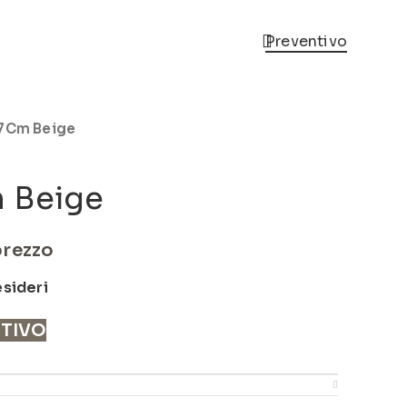
Preventivo
17Cm Beige
m Beige
prezzo
esideri
NTIVO