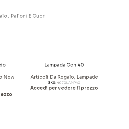
alo
,
Palloni E Cuori
cio
Lampada Cch 40
o New
Articoli Da Regalo
,
Lampade
Artic
SKU:
4070LAMP40
Accedi per vedere il prezzo
Acced
rezzo