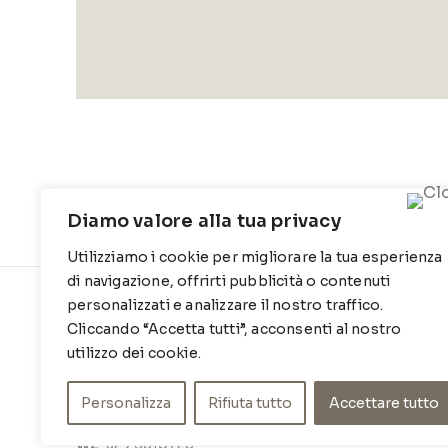
Diamo valore alla tua privacy
Utilizziamo i cookie per migliorare la tua esperienza
di navigazione, offrirti pubblicità o contenuti
personalizzati e analizzare il nostro traffico.
CONTATTI
INFO
Cliccando “Accetta tutti”, acconsenti al nostro
Contrada Locosantissimo 1316 - 70044
Chi siamo
utilizzo dei cookie.
Polignano a mare
Cookie Po
Personalizza
Rifiuta tutto
Accettare tutto
T
: 080 917 78 89
Privacy Po
WZ
: 329 6510725