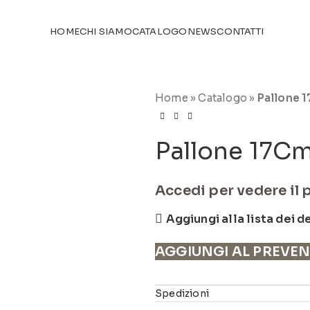
TICOLI NEL
CATALOGO
HOME
CHI SIAMO
CATALOGO
NEWS
CONTATTI
Home
»
Catalogo
»
Pallone 
Pallone 17C
Accedi per vedere il 
Aggiungi alla lista dei d
AGGIUNGI AL PREVE
Spedizioni