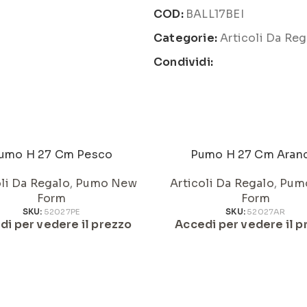
COD:
BALL17BEI
Categorie:
Articoli Da Reg
Condividi:
umo H 27 Cm Pesco
Pumo H 27 Cm Aran
oli Da Regalo
,
Pumo New
Articoli Da Regalo
,
Pum
Form
Form
SKU:
52027PE
SKU:
52027AR
di per vedere il prezzo
Accedi per vedere il p