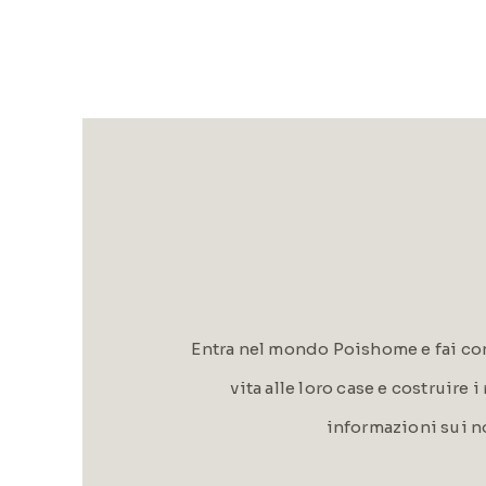
Entra nel mondo Poishome e fai con
vita alle loro case e costruire 
informazioni sui n