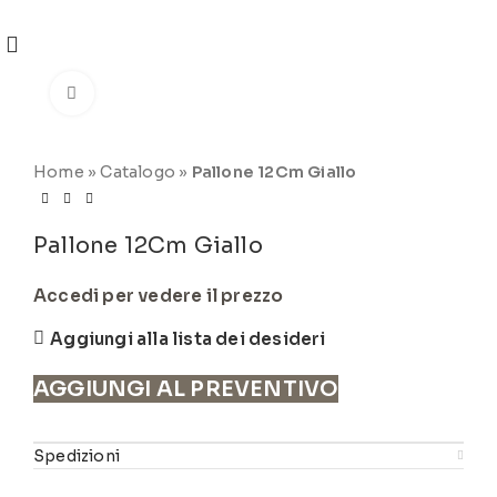
REGISTRATI
PER VISUALIZZARE I PREZZI DEGLI
ARTICOLI NEL
CATALOGO
Click to enlarge
Home
»
Catalogo
»
Pallone 12Cm Giallo
Pallone 12Cm Giallo
Accedi per vedere il prezzo
Aggiungi alla lista dei desideri
AGGIUNGI AL PREVENTIVO
Spedizioni