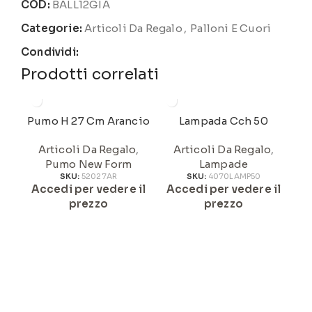
COD:
BALL12GIA
Categorie:
Articoli Da Regalo
,
Palloni E Cuori
Condividi:
Prodotti correlati
Pumo H 27 Cm Arancio
Lampada Cch 50
Articoli Da Regalo
,
Articoli Da Regalo
,
Pumo New Form
Lampade
SKU:
52027AR
SKU:
4070LAMP50
Accedi per vedere il
Accedi per vedere il
A
prezzo
prezzo