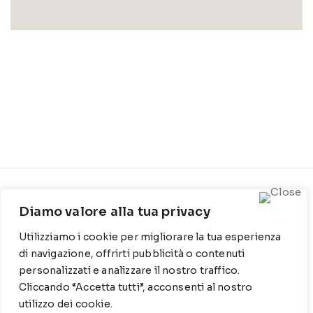
CONTATTI
INFO
Diamo valore alla tua privacy
Contrada Locosantissimo
Chi siamo
Utilizziamo i cookie per migliorare la tua esperienza
1316 - 70044 Polignano a
Cookie Policy
mare
di navigazione, offrirti pubblicità o contenuti
personalizzati e analizzare il nostro traffico.
Privacy Policy
T
: 080 917 78 89
Cliccando “Accetta tutti”, acconsenti al nostro
utilizzo dei cookie.
WZ
: 329 6510725