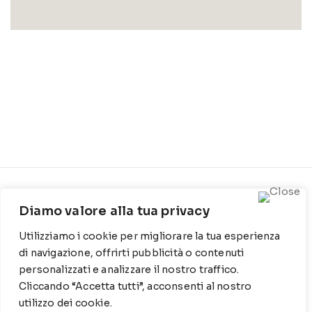
CONTATTI
INFO
Diamo valore alla tua privacy
Contrada Locosantissimo
Chi siamo
Utilizziamo i cookie per migliorare la tua esperienza
1316 - 70044 Polignano a
Cookie Policy
mare
di navigazione, offrirti pubblicità o contenuti
personalizzati e analizzare il nostro traffico.
Privacy Policy
T
: 080 917 78 89
Cliccando “Accetta tutti”, acconsenti al nostro
utilizzo dei cookie.
WZ
: 329 6510725