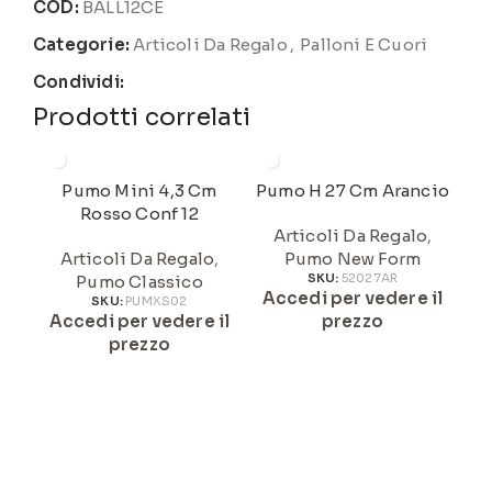
COD:
BALL12CE
Categorie:
Articoli Da Regalo
,
Palloni E Cuori
Condividi:
Prodotti correlati
Pumo Mini 4,3 Cm
Pumo H 27 Cm Arancio
Rosso Conf 12
Articoli Da Regalo
,
Articoli Da Regalo
,
Pumo New Form
Pumo Classico
SKU:
52027AR
Accedi per vedere il
A
SKU:
PUMXS02
Accedi per vedere il
prezzo
prezzo