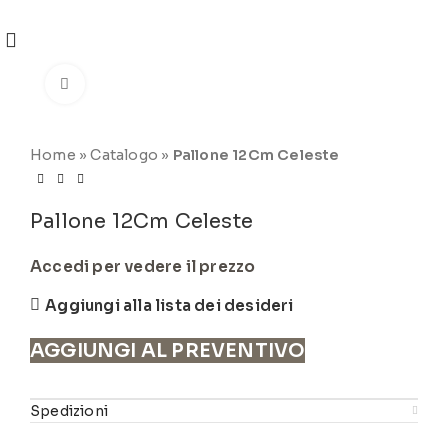
REGISTRATI
PER VISUALIZZARE I PREZZI DEGLI
ARTICOLI NEL
CATALOGO
Click to enlarge
Home
»
Catalogo
»
Pallone 12Cm Celeste
Pallone 12Cm Celeste
Accedi per vedere il prezzo
Aggiungi alla lista dei desideri
AGGIUNGI AL PREVENTIVO
Spedizioni