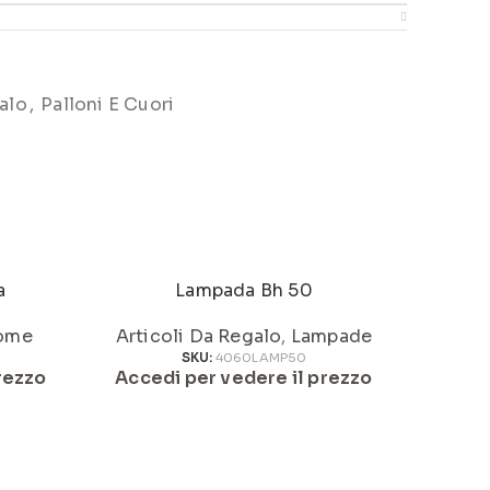
alo
,
Palloni E Cuori
a
Lampada Bh 50
Pumo 
ome
Articoli Da Regalo
,
Lampade
Articol
SKU:
4060LAMP50
rezzo
Accedi per vedere il prezzo
Acced