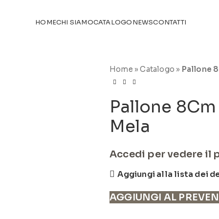
TICOLI NEL
CATALOGO
HOME
CHI SIAMO
CATALOGO
NEWS
CONTATTI
Home
»
Catalogo
»
Pallone 
Pallone 8Cm
Mela
Accedi per vedere il 
Aggiungi alla lista dei d
AGGIUNGI AL PREVE