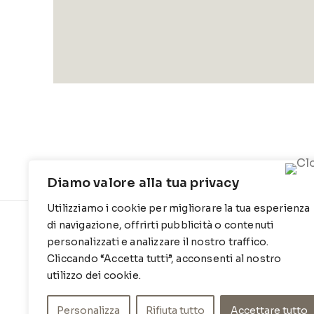
Diamo valore alla tua privacy
Utilizziamo i cookie per migliorare la tua esperienza
di navigazione, offrirti pubblicità o contenuti
CONTATTI
INFO
personalizzati e analizzare il nostro traffico.
Cliccando “Accetta tutti”, acconsenti al nostro
Contrada Locosantissimo 1316 - 70044
Chi siamo
Polignano a mare
utilizzo dei cookie.
Cookie Po
T
: 080 917 78 89
Privacy Po
Personalizza
Rifiuta tutto
Accettare tutto