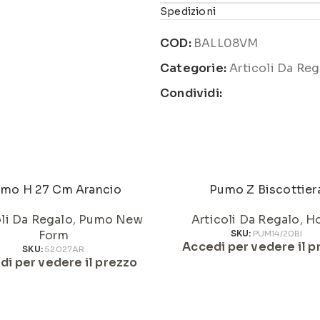
Spedizioni
COD:
BALL08VM
Categorie:
Articoli Da Reg
Condividi:
mo H 27 Cm Arancio
Pumo Z Biscottier
oli Da Regalo
,
Pumo New
Articoli Da Regalo
,
H
Form
SKU:
PUM14/20BI
Accedi per vedere il p
SKU:
52027AR
di per vedere il prezzo