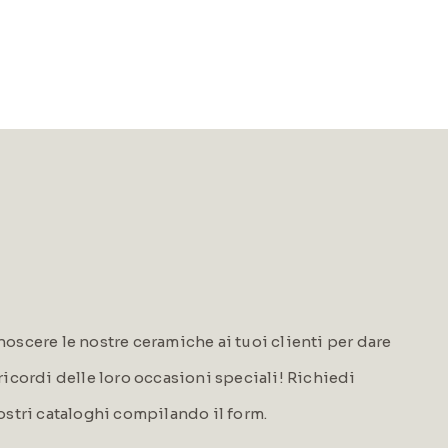
oscere le nostre ceramiche ai tuoi clienti per dare
i ricordi delle loro occasioni speciali! Richiedi
ostri cataloghi compilando il form.