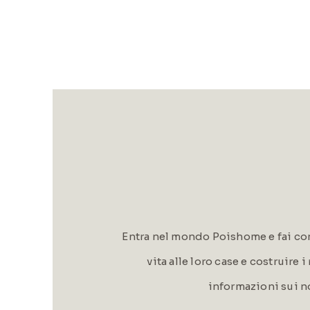
Entra nel mondo Poishome e fai con
vita alle loro case e costruire 
informazioni sui n