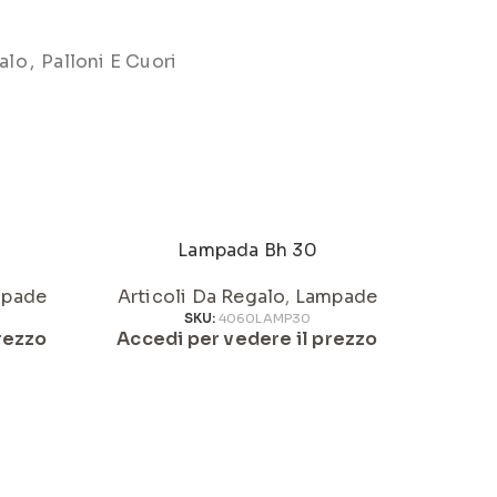
alo
,
Palloni E Cuori
Lampada Bh 30
pade
Articoli Da Regalo
,
Lampade
Artic
SKU:
4060LAMP30
rezzo
Accedi per vedere il prezzo
Acced