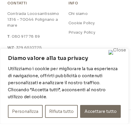
CONTATTI
INFO
Contrada Locosantissimo
Chi siamo
1316 - 70044 Polignano a
Cookie Policy
mare
Privacy Policy
T
: 080 917 78 89
WZ
: 329 6510725
Diamo valore alla tua privacy
M
info@poishome.it
Utilizziamo i cookie per migliorare la tua esperienza
SOCIAL MEDIA
ORARI DI APERTURA
di navigazione, offrirti pubblicità o contenuti
personalizzati e analizzare il nostro traffico.
Facebook
Lun-Ven:
Cliccando “Accetta tutti”, acconsenti al nostro
9-13 / 15-19
Instagram
utilizzo dei cookie.
Personalizza
Rifiuta tutto
Accettare tutto
© POIS HOME INSIDE SRL – P.IVA 07210590720 – DEV.