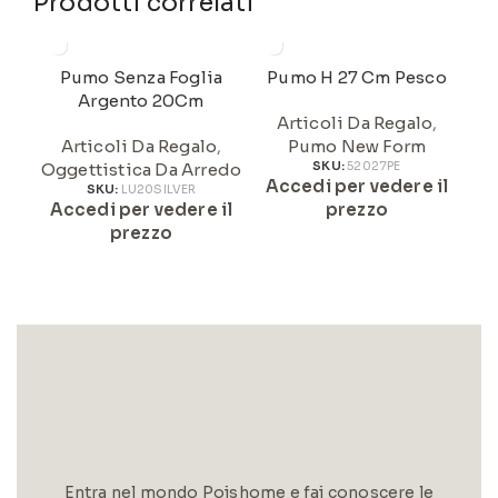
Prodotti correlati
Pumo Senza Foglia
Pumo H 27 Cm Pesco
Argento 20Cm
Articoli Da Regalo
,
Articoli Da Regalo
,
Pumo New Form
Oggettistica Da Arredo
SKU:
52027PE
Accedi per vedere il
A
SKU:
LU20SILVER
Accedi per vedere il
prezzo
prezzo
Entra nel mondo Poishome e fai conoscere le