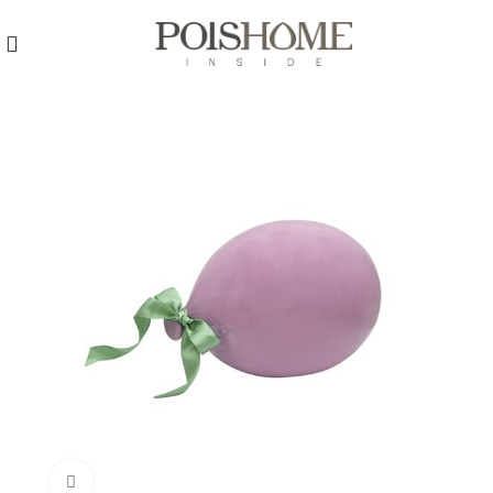
REGISTRATI
PER VISUALIZZARE I PREZZI DEGLI
ARTICOLI NEL
CATALOGO
Click to enlarge