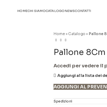
TICOLI NEL
CATALOGO
HOME
CHI SIAMO
CATALOGO
NEWS
CONTATTI
Home
»
Catalogo
»
Pallone 
Pallone 8Cm
Accedi per vedere il 
Aggiungi alla lista dei d
AGGIUNGI AL PREVE
Spedizioni