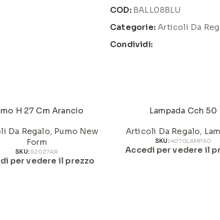
COD:
BALL08BLU
Categorie:
Articoli Da Reg
Condividi:
mo H 27 Cm Arancio
Lampada Cch 50
oli Da Regalo
,
Pumo New
Articoli Da Regalo
,
Lam
Form
SKU:
4070LAMP50
Accedi per vedere il p
SKU:
52027AR
di per vedere il prezzo