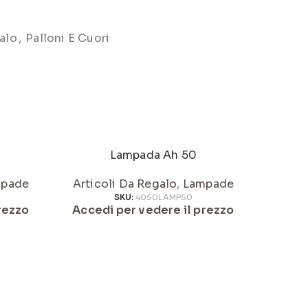
alo
,
Palloni E Cuori
Lampada Ah 50
pade
Articoli Da Regalo
,
Lampade
Artic
SKU:
4050LAMP50
rezzo
Accedi per vedere il prezzo
Acced