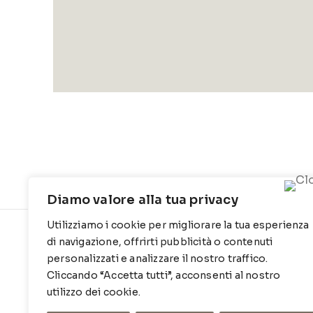
Diamo valore alla tua privacy
Utilizziamo i cookie per migliorare la tua esperienza
di navigazione, offrirti pubblicità o contenuti
CONTATTI
INFO
personalizzati e analizzare il nostro traffico.
Contrada Locosantissimo 1316 - 70044
Chi siamo
Cliccando “Accetta tutti”, acconsenti al nostro
Polignano a mare
Cookie Po
utilizzo dei cookie.
T
: 080 917 78 89
Privacy Po