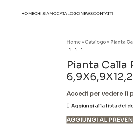
TICOLI NEL
CATALOGO
HOME
CHI SIAMO
CATALOGO
NEWS
CONTATTI
Home
»
Catalogo
»
Pianta Ca
Pianta Calla 
6,9X6,9X12,2
Accedi per vedere il 
Aggiungi alla lista dei d
AGGIUNGI AL PREVE