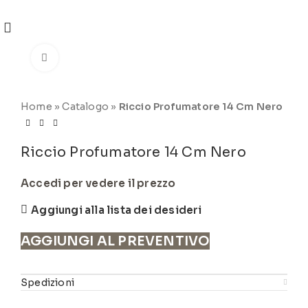
REGISTRATI
PER VISUALIZZARE I PREZZI DEGLI
ARTICOLI NEL
CATALOGO
Click to enlarge
Home
»
Catalogo
»
Riccio Profumatore 14 Cm Nero
Riccio Profumatore 14 Cm Nero
Accedi per vedere il prezzo
Aggiungi alla lista dei desideri
AGGIUNGI AL PREVENTIVO
Spedizioni