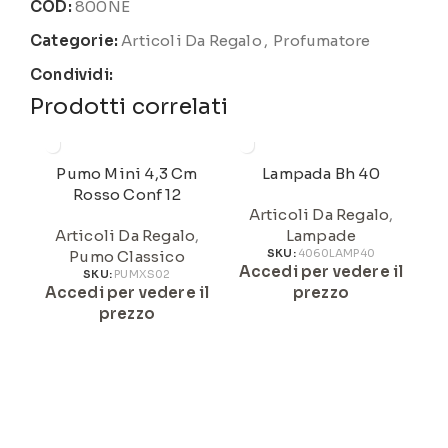
COD:
800NE
Categorie:
Articoli Da Regalo
,
Profumatore
Condividi:
Prodotti correlati
Pumo Mini 4,3 Cm
Lampada Bh 40
Rosso Conf 12
Articoli Da Regalo
,
Articoli Da Regalo
,
Lampade
Pumo Classico
SKU:
4060LAMP40
Accedi per vedere il
A
SKU:
PUMXS02
Accedi per vedere il
prezzo
prezzo