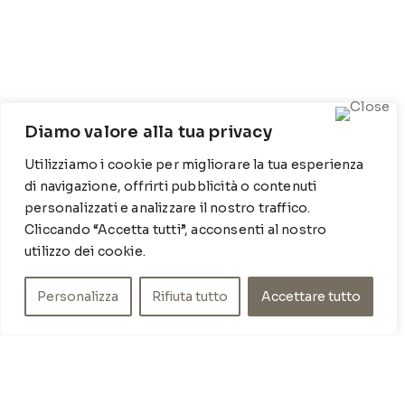
Diamo valore alla tua privacy
CONTATTI
Utilizziamo i cookie per migliorare la tua esperienza
di navigazione, offrirti pubblicità o contenuti
Contrada Locosantissimo 1316 - 70044 Polignano a
personalizzati e analizzare il nostro traffico.
mare
Cliccando “Accetta tutti”, acconsenti al nostro
T
: 080 917 78 89
utilizzo dei cookie.
WZ
: 329 6510725
M
info@poishome.it
Personalizza
Rifiuta tutto
Accettare tutto
INFO
Chi siamo
Cookie Policy
Privacy Policy