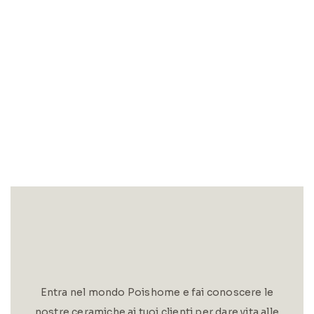
Entra nel mondo Poishome e fai conoscere le
nostre ceramiche ai tuoi clienti per dare vita alle