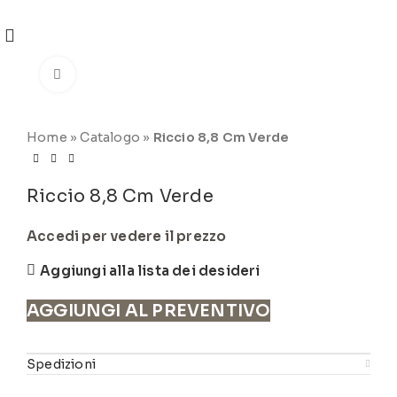
REGISTRATI
PER VISUALIZZARE I PREZZI DEGLI
ARTICOLI NEL
CATALOGO
Click to enlarge
Home
»
Catalogo
»
Riccio 8,8 Cm Verde
Riccio 8,8 Cm Verde
Accedi per vedere il prezzo
Aggiungi alla lista dei desideri
AGGIUNGI AL PREVENTIVO
Spedizioni