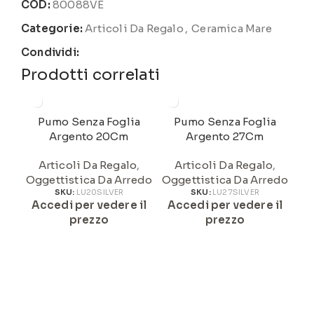
COD:
80088VE
Categorie:
Articoli Da Regalo
,
Ceramica Mare
Condividi:
Prodotti correlati
Pumo Senza Foglia
Pumo Senza Foglia
Pu
Argento 20Cm
Argento 27Cm
Articoli Da Regalo
,
Articoli Da Regalo
,
Oggettistica Da Arredo
Oggettistica Da Arredo
A
SKU:
LU20SILVER
SKU:
LU27SILVER
Accedi per vedere il
Accedi per vedere il
prezzo
prezzo