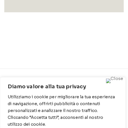
CONTATTI
INFO
Diamo valore alla tua privacy
Contrada Locosantissimo
Chi siamo
Utilizziamo i cookie per migliorare la tua esperienza
1316 - 70044 Polignano a
Cookie Policy
mare
di navigazione, offrirti pubblicità o contenuti
personalizzati e analizzare il nostro traffico.
Privacy Policy
T
: 080 917 78 89
Cliccando “Accetta tutti”, acconsenti al nostro
utilizzo dei cookie.
WZ
: 329 6510725