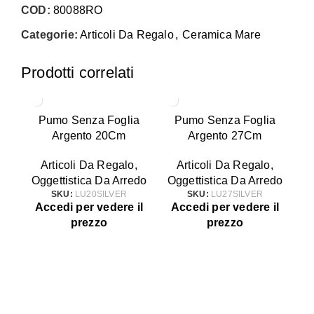
COD:
80088RO
Categorie:
Articoli Da Regalo
,
Ceramica Mare
Prodotti correlati
Pumo Senza Foglia
Pumo Senza Foglia
Argento 20Cm
Argento 27Cm
Articoli Da Regalo
,
Articoli Da Regalo
,
Oggettistica Da Arredo
Oggettistica Da Arredo
SKU:
LU20SILVER
SKU:
LU27SILVER
Accedi per vedere il
Accedi per vedere il
A
prezzo
prezzo