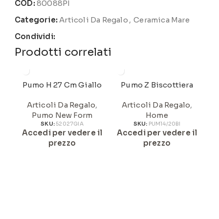
COD:
80088PI
Categorie:
Articoli Da Regalo
,
Ceramica Mare
Condividi:
Prodotti correlati
Pumo H 27 Cm Giallo
Pumo Z Biscottiera
Articoli Da Regalo
,
Articoli Da Regalo
,
Pumo New Form
Home
SKU:
52027GIA
SKU:
PUM14/20BI
Accedi per vedere il
Accedi per vedere il
A
prezzo
prezzo