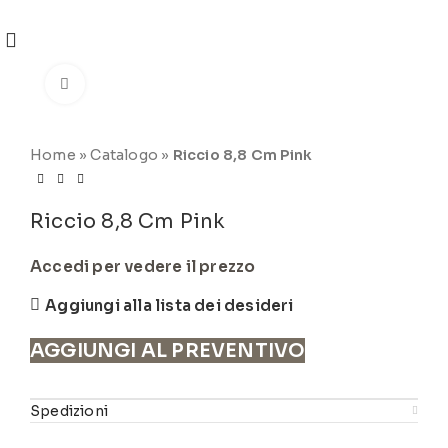
REGISTRATI
PER VISUALIZZARE I PREZZI DEGLI
ARTICOLI NEL
CATALOGO
Click to enlarge
Home
»
Catalogo
»
Riccio 8,8 Cm Pink
Riccio 8,8 Cm Pink
Accedi per vedere il prezzo
Aggiungi alla lista dei desideri
AGGIUNGI AL PREVENTIVO
Spedizioni