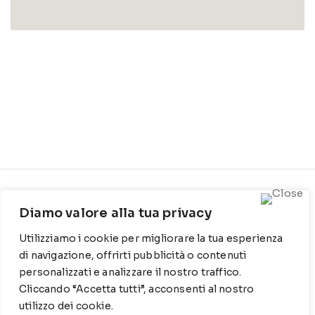
CONTATTI
INFO
Diamo valore alla tua privacy
Contrada Locosantissimo
Chi siamo
Utilizziamo i cookie per migliorare la tua esperienza
1316 - 70044 Polignano a
Cookie Policy
mare
di navigazione, offrirti pubblicità o contenuti
personalizzati e analizzare il nostro traffico.
Privacy Policy
T
: 080 917 78 89
Cliccando “Accetta tutti”, acconsenti al nostro
utilizzo dei cookie.
WZ
: 329 6510725