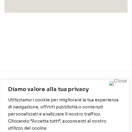
CONTATTI
INFO
Diamo valore alla tua privacy
Contrada Locosantissimo
Chi siamo
Utilizziamo i cookie per migliorare la tua esperienza
1316 - 70044 Polignano a
Cookie Policy
mare
di navigazione, offrirti pubblicità o contenuti
personalizzati e analizzare il nostro traffico.
Privacy Policy
T
: 080 917 78 89
Cliccando “Accetta tutti”, acconsenti al nostro
utilizzo dei cookie.
WZ
: 329 6510725