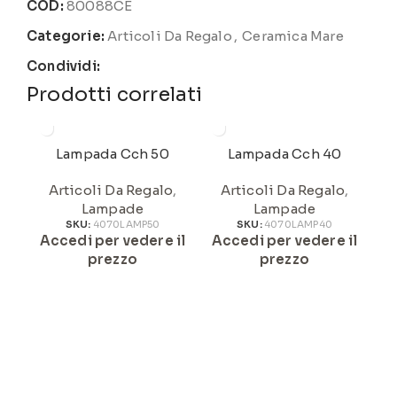
COD:
80088CE
Categorie:
Articoli Da Regalo
,
Ceramica Mare
Condividi:
Prodotti correlati
Lampada Cch 50
Lampada Cch 40
Articoli Da Regalo
,
Articoli Da Regalo
,
Lampade
Lampade
SKU:
4070LAMP50
SKU:
4070LAMP40
Accedi per vedere il
Accedi per vedere il
A
prezzo
prezzo