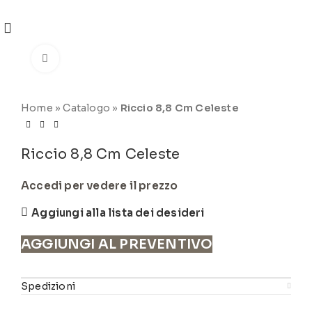
REGISTRATI
PER VISUALIZZARE I PREZZI DEGLI
ARTICOLI NEL
CATALOGO
Click to enlarge
Home
»
Catalogo
»
Riccio 8,8 Cm Celeste
Riccio 8,8 Cm Celeste
Accedi per vedere il prezzo
Aggiungi alla lista dei desideri
AGGIUNGI AL PREVENTIVO
Spedizioni