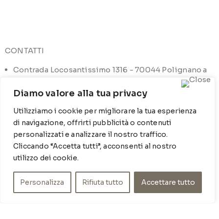
CONTATTI
Contrada Locosantissimo 1316 - 70044 Polignano a
mare
Diamo valore alla tua privacy
T
: 080 917 78 89
Utilizziamo i cookie per migliorare la tua esperienza
WZ
: 329 6510725
di navigazione, offrirti pubblicità o contenuti
M
info@poishome.it
personalizzati e analizzare il nostro traffico.
Cliccando “Accetta tutti”, acconsenti al nostro
utilizzo dei cookie.
INFO
Chi siamo
Personalizza
Rifiuta tutto
Accettare tutto
Cookie Policy
Privacy Policy