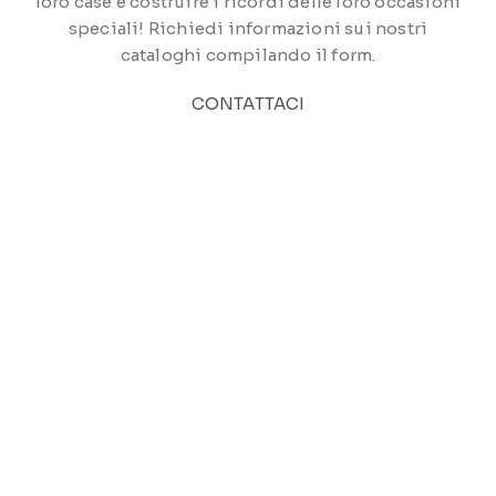
loro case e costruire i ricordi delle loro occasioni
speciali! Richiedi informazioni sui nostri
cataloghi compilando il form.
CONTATTACI