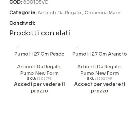
COD:
800105VE
Categorie:
Articoli Da Regalo
,
Ceramica Mare
Condividi:
Prodotti correlati
Pumo H 27 Cm Pesco
Pumo H 27 Cm Arancio
Pu
Articoli Da Regalo
,
Articoli Da Regalo
,
Pumo New Form
Pumo New Form
SKU:
52027PE
SKU:
52027AR
Og
Accedi per vedere il
Accedi per vedere il
prezzo
prezzo
A