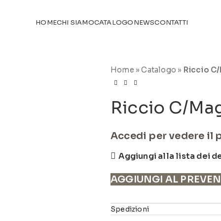
TICOLI NEL
CATALOGO
HOME
CHI SIAMO
CATALOGO
NEWS
CONTATTI
Home
»
Catalogo
»
Riccio C
Riccio C/Ma
Accedi per vedere il 
Aggiungi alla lista dei d
AGGIUNGI AL PREVE
Spedizioni