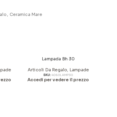
alo
,
Ceramica Mare
Lampada Bh 30
pade
Articoli Da Regalo
,
Lampade
Artic
SKU:
4060LAMP30
rezzo
Accedi per vedere il prezzo
Acced