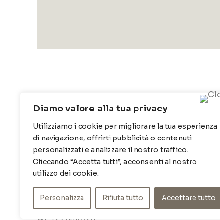
Diamo valore alla tua privacy
Utilizziamo i cookie per migliorare la tua esperienza
di navigazione, offrirti pubblicità o contenuti
personalizzati e analizzare il nostro traffico.
CONTATTI
INFO
Cliccando “Accetta tutti”, acconsenti al nostro
Contrada Locosantissimo 1316 - 70044
Chi siamo
utilizzo dei cookie.
Polignano a mare
Cookie Po
Personalizza
Rifiuta tutto
Accettare tutto
T
: 080 917 78 89
Privacy Po
WZ
: 329 6510725