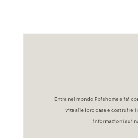
Entra nel mondo Poishome e fai con
vita alle loro case e costruire 
informazioni sui n