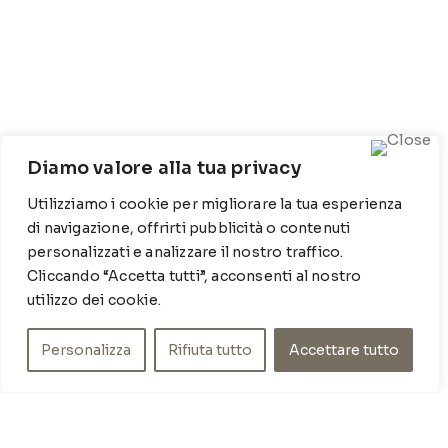
Diamo valore alla tua privacy
CONTATTI
Utilizziamo i cookie per migliorare la tua esperienza
Contrada Locosantissimo 1316 - 70044 Polignano a
di navigazione, offrirti pubblicità o contenuti
mare
personalizzati e analizzare il nostro traffico.
T
: 080 917 78 89
Cliccando “Accetta tutti”, acconsenti al nostro
WZ
: 329 6510725
utilizzo dei cookie.
M
info@poishome.it
Personalizza
Rifiuta tutto
Accettare tutto
INFO
Chi siamo
Cookie Policy