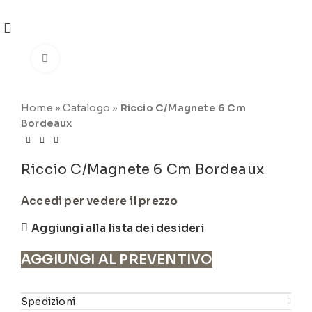
REGISTRATI
PER VISUALIZZARE I PREZZI DEGLI
ARTICOLI NEL
CATALOGO
Click to enlarge
Home
»
Catalogo
»
Riccio C/Magnete 6 Cm
Bordeaux
Riccio C/Magnete 6 Cm Bordeaux
Accedi per vedere il prezzo
Aggiungi alla lista dei desideri
AGGIUNGI AL PREVENTIVO
Spedizioni