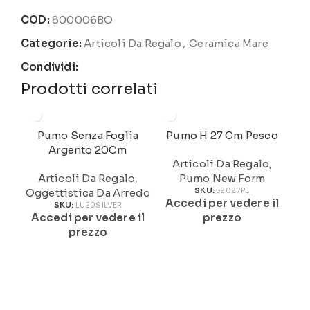
COD:
800006BO
Categorie:
Articoli Da Regalo
,
Ceramica Mare
Condividi:
Prodotti correlati
Pumo Senza Foglia
Pumo H 27 Cm Pesco
Pu
Argento 20Cm
Articoli Da Regalo
,
Articoli Da Regalo
,
Pumo New Form
Oggettistica Da Arredo
SKU:
52027PE
Accedi per vedere il
A
SKU:
LU20SILVER
Accedi per vedere il
prezzo
prezzo