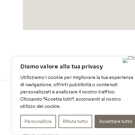
Diamo valore alla tua privacy
Utilizziamo i cookie per migliorare la tua esperienza
di navigazione, offrirti pubblicità o contenuti
personalizzati e analizzare il nostro traffico.
CONTATTI
INFO
Cliccando “Accetta tutti”, acconsenti al nostro
Contrada Locosantissimo 1316 - 70044
Chi siamo
utilizzo dei cookie.
Polignano a mare
Cookie Po
Personalizza
Rifiuta tutto
Accettare tutto
T
: 080 917 78 89
Privacy Po
WZ
: 329 6510725