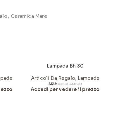
alo
,
Ceramica Mare
Lampada Bh 30
pade
Articoli Da Regalo
,
Lampade
Artic
SKU:
4060LAMP30
rezzo
Accedi per vedere il prezzo
Acced