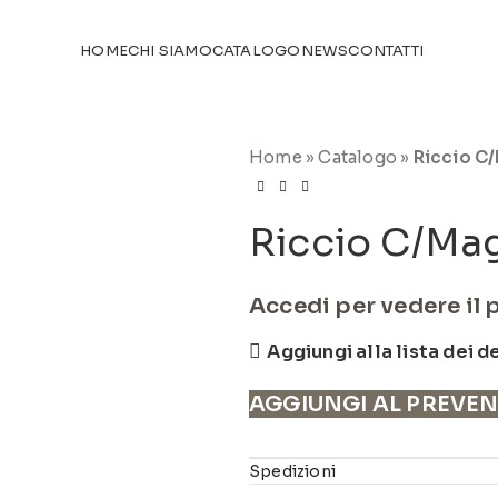
TICOLI NEL
CATALOGO
HOME
CHI SIAMO
CATALOGO
NEWS
CONTATTI
Home
»
Catalogo
»
Riccio C
Riccio C/Ma
Accedi per vedere il 
Aggiungi alla lista dei d
AGGIUNGI AL PREVE
Spedizioni