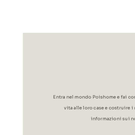
Entra nel mondo Poishome e fai con
vita alle loro case e costruire 
informazioni sui n