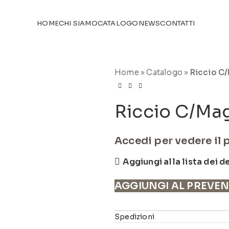
TICOLI NEL
CATALOGO
HOME
CHI SIAMO
CATALOGO
NEWS
CONTATTI
Home
»
Catalogo
»
Riccio C
Riccio C/Ma
Accedi per vedere il 
Aggiungi alla lista dei d
AGGIUNGI AL PREVE
Spedizioni