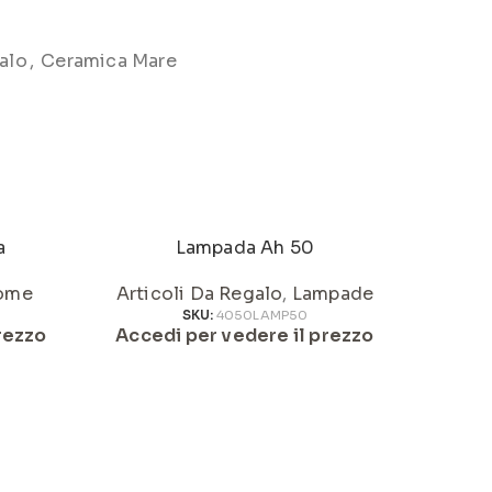
alo
,
Ceramica Mare
a
Lampada Ah 50
ome
Articoli Da Regalo
,
Lampade
Artic
SKU:
4050LAMP50
rezzo
Accedi per vedere il prezzo
Acced