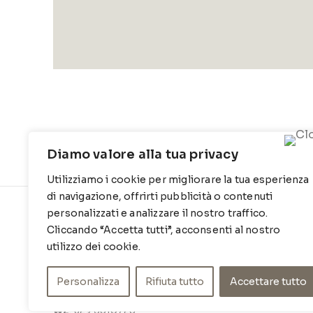
Diamo valore alla tua privacy
Utilizziamo i cookie per migliorare la tua esperienza
di navigazione, offrirti pubblicità o contenuti
personalizzati e analizzare il nostro traffico.
CONTATTI
INFO
Cliccando “Accetta tutti”, acconsenti al nostro
Contrada Locosantissimo 1316 - 70044
Chi siamo
utilizzo dei cookie.
Polignano a mare
Cookie Po
Personalizza
Rifiuta tutto
Accettare tutto
T
: 080 917 78 89
Privacy Po
WZ
: 329 6510725