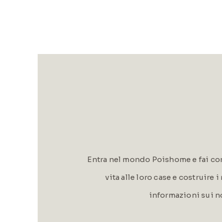
Entra nel mondo Poishome e fai con
vita alle loro case e costruire 
informazioni sui n