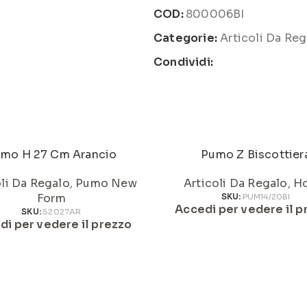
COD:
800006BI
Categorie:
Articoli Da Reg
Condividi:
mo H 27 Cm Arancio
Pumo Z Biscottier
oli Da Regalo
,
Pumo New
Articoli Da Regalo
,
H
Form
SKU:
PUM14/20BI
Accedi per vedere il p
SKU:
52027AR
di per vedere il prezzo