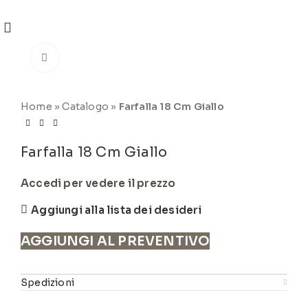
REGISTRATI
PER VISUALIZZARE I PREZZI DEGLI
ARTICOLI NEL
CATALOGO
Click to enlarge
Home
»
Catalogo
»
Farfalla 18 Cm Giallo
Farfalla 18 Cm Giallo
Accedi per vedere il prezzo
Aggiungi alla lista dei desideri
AGGIUNGI AL PREVENTIVO
Spedizioni