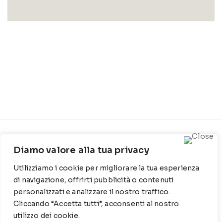
CONTATTI
INFO
Diamo valore alla tua privacy
Contrada Locosantissimo
Chi siamo
Utilizziamo i cookie per migliorare la tua esperienza
1316 - 70044 Polignano a
Cookie Policy
mare
di navigazione, offrirti pubblicità o contenuti
personalizzati e analizzare il nostro traffico.
Privacy Policy
T
: 080 917 78 89
Cliccando “Accetta tutti”, acconsenti al nostro
utilizzo dei cookie.
WZ
: 329 6510725