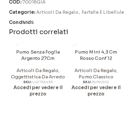
COD:
70018GIA
Categorie:
Articoli Da Regalo
,
Farfalle E Libellule
Condividi:
Prodotti correlati
Pumo Senza Foglia
Pumo Mini 4,3 Cm
Pu
Argento 27Cm
Rosso Conf 12
Articoli Da Regalo
,
Articoli Da Regalo
,
Oggettistica Da Arredo
Pumo Classico
A
SKU:
LU27SILVER
SKU:
PUMXS02
Accedi per vedere il
Accedi per vedere il
prezzo
prezzo