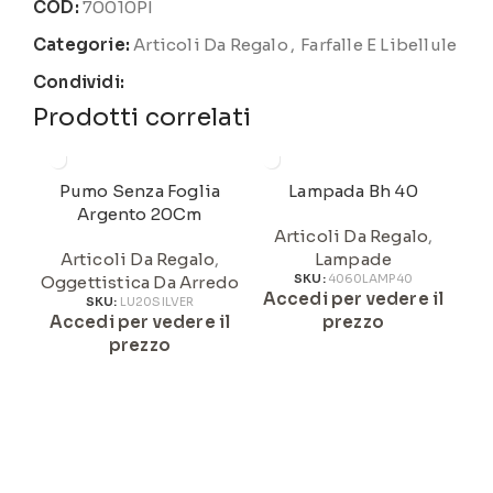
COD:
70010PI
Categorie:
Articoli Da Regalo
,
Farfalle E Libellule
Condividi:
Prodotti correlati
Pumo Senza Foglia
Lampada Bh 40
Argento 20Cm
Articoli Da Regalo
,
Articoli Da Regalo
,
Lampade
Oggettistica Da Arredo
SKU:
4060LAMP40
Accedi per vedere il
A
SKU:
LU20SILVER
Accedi per vedere il
prezzo
prezzo