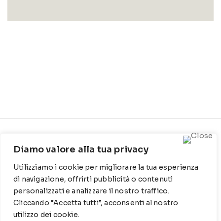
CONTATTI
INFO
Diamo valore alla tua privacy
Contrada Locosantissimo
Chi siamo
Utilizziamo i cookie per migliorare la tua esperienza
1316 - 70044 Polignano a
Cookie Policy
mare
di navigazione, offrirti pubblicità o contenuti
personalizzati e analizzare il nostro traffico.
Privacy Policy
T
: 080 917 78 89
Cliccando “Accetta tutti”, acconsenti al nostro
utilizzo dei cookie.
WZ
: 329 6510725