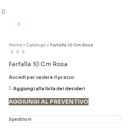
REGISTRATI
PER VISUALIZZARE I PREZZI DEGLI
ARTICOLI NEL
CATALOGO
Click to enlarge
Home
»
Catalogo
»
Farfalla 10 Cm Rosa
Farfalla 10 Cm Rosa
Accedi per vedere il prezzo
Aggiungi alla lista dei desideri
AGGIUNGI AL PREVENTIVO
Spedizioni