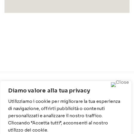
CONTATTI
INFO
Diamo valore alla tua privacy
Contrada Locosantissimo
Chi siamo
Utilizziamo i cookie per migliorare la tua esperienza
1316 - 70044 Polignano a
Cookie Policy
mare
di navigazione, offrirti pubblicità o contenuti
personalizzati e analizzare il nostro traffico.
Privacy Policy
T
: 080 917 78 89
Cliccando “Accetta tutti”, acconsenti al nostro
utilizzo dei cookie.
WZ
: 329 6510725