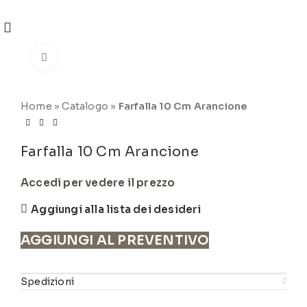
REGISTRATI
PER VISUALIZZARE I PREZZI DEGLI
ARTICOLI NEL
CATALOGO
Click to enlarge
Home
»
Catalogo
»
Farfalla 10 Cm Arancione
Farfalla 10 Cm Arancione
Accedi per vedere il prezzo
Aggiungi alla lista dei desideri
AGGIUNGI AL PREVENTIVO
Spedizioni