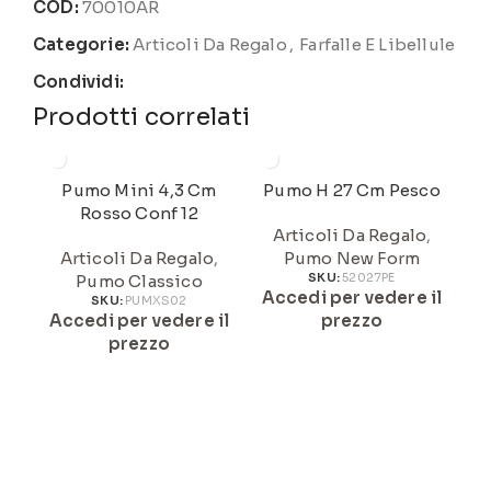
COD:
70010AR
Categorie:
Articoli Da Regalo
,
Farfalle E Libellule
Condividi:
Prodotti correlati
Pumo Mini 4,3 Cm
Pumo H 27 Cm Pesco
Rosso Conf 12
Articoli Da Regalo
,
Articoli Da Regalo
,
Pumo New Form
Pumo Classico
SKU:
52027PE
Accedi per vedere il
A
SKU:
PUMXS02
Accedi per vedere il
prezzo
prezzo