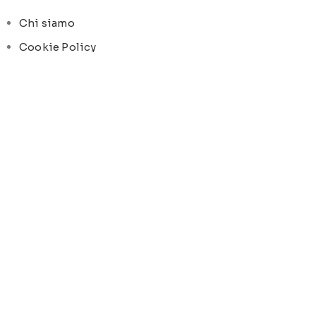
Chi siamo
Cookie Policy
Privacy Policy
SOCIAL MEDIA
Facebook
Instagram
ORARI DI APERTURA
Lun-Ven:
9-13 / 15-19
© Pois Home Inside srl – P.iva 07210590720 – Dev.