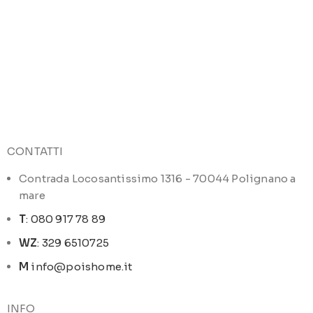
CONTATTI
Contrada Locosantissimo 1316 - 70044 Polignano a
mare
T
: 080 917 78 89
WZ
: 329 6510725
M
info@poishome.it
INFO