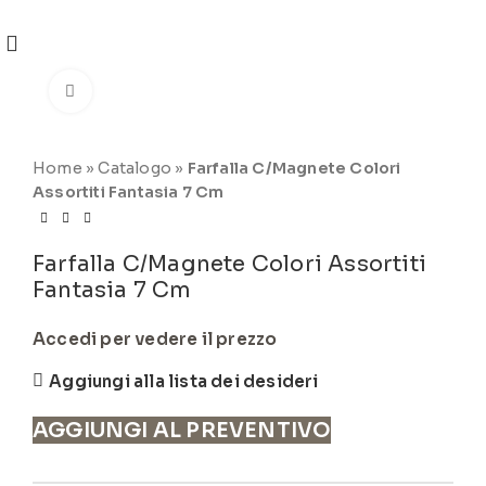
REGISTRATI
PER VISUALIZZARE I PREZZI DEGLI
ARTICOLI NEL
CATALOGO
Click to enlarge
Home
»
Catalogo
»
Farfalla C/Magnete Colori
Assortiti Fantasia 7 Cm
Farfalla C/Magnete Colori Assortiti
Fantasia 7 Cm
Accedi per vedere il prezzo
Aggiungi alla lista dei desideri
AGGIUNGI AL PREVENTIVO