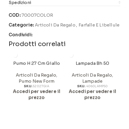
Spedizioni
COD:
70007COLOR
Categorie:
Articoli Da Regalo
,
Farfalle E Libellule
Condividi:
Prodotti correlati
Pumo H 27 Cm Giallo
Lampada Bh 50
Articoli Da Regalo
,
Articoli Da Regalo
,
Pumo New Form
Lampade
SKU:
52027GIA
SKU:
4060LAMP50
Accedi per vedere il
Accedi per vedere il
A
prezzo
prezzo