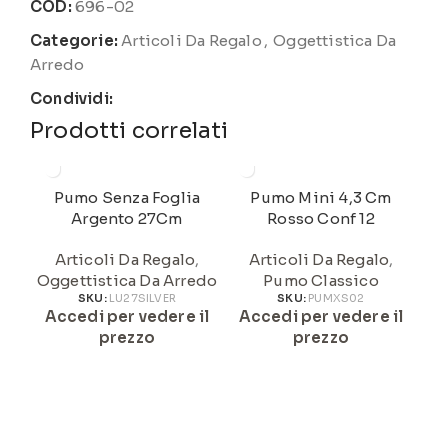
COD:
696-02
Categorie:
Articoli Da Regalo
,
Oggettistica Da
Arredo
Condividi:
Prodotti correlati
Pumo Senza Foglia
Pumo Mini 4,3 Cm
Pu
Argento 27Cm
Rosso Conf 12
Articoli Da Regalo
,
Articoli Da Regalo
,
Oggettistica Da Arredo
Pumo Classico
A
SKU:
LU27SILVER
SKU:
PUMXS02
Accedi per vedere il
Accedi per vedere il
prezzo
prezzo