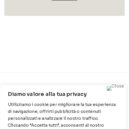
CONTATTI
INFO
Diamo valore alla tua privacy
Contrada Locosantissimo
Chi siamo
1316 - 70044 Polignano a
Utilizziamo i cookie per migliorare la tua esperienza
Cookie Policy
mare
di navigazione, offrirti pubblicità o contenuti
Privacy Policy
personalizzati e analizzare il nostro traffico.
T
: 080 917 78 89
Cliccando “Accetta tutti”, acconsenti al nostro