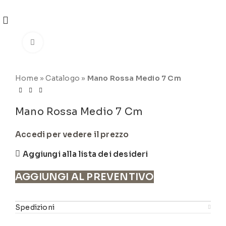
REGISTRATI
PER VISUALIZZARE I PREZZI DEGLI
ARTICOLI NEL
CATALOGO
Click to enlarge
Home
»
Catalogo
»
Mano Rossa Medio 7 Cm
Mano Rossa Medio 7 Cm
Accedi per vedere il prezzo
Aggiungi alla lista dei desideri
AGGIUNGI AL PREVENTIVO
Spedizioni