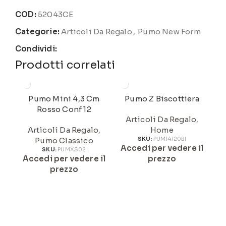
COD:
52043CE
Categorie:
Articoli Da Regalo
,
Pumo New Form
Condividi:
Prodotti correlati
Pumo Mini 4,3 Cm
Pumo Z Biscottiera
Rosso Conf 12
Articoli Da Regalo
,
Articoli Da Regalo
,
Home
Pumo Classico
SKU:
PUM14/20BI
Accedi per vedere il
A
SKU:
PUMXS02
Accedi per vedere il
prezzo
prezzo