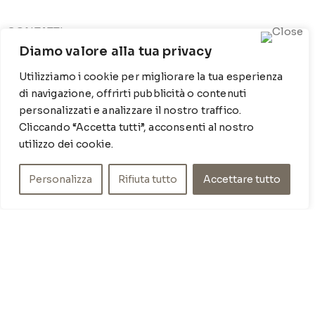
CONTATTI
Diamo valore alla tua privacy
Contrada Locosantissimo 1316 - 70044 Polignano a
mare
Utilizziamo i cookie per migliorare la tua esperienza
T
: 080 917 78 89
di navigazione, offrirti pubblicità o contenuti
WZ
: 329 6510725
personalizzati e analizzare il nostro traffico.
M
info@poishome.it
Cliccando “Accetta tutti”, acconsenti al nostro
utilizzo dei cookie.
INFO
Personalizza
Rifiuta tutto
Accettare tutto
Chi siamo
Cookie Policy
Privacy Policy
SOCIAL MEDIA
Facebook
Instagram