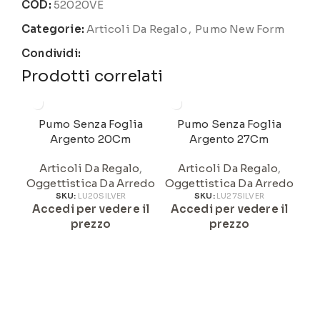
COD:
52020VE
Categorie:
Articoli Da Regalo
,
Pumo New Form
Condividi:
Prodotti correlati
Pumo Senza Foglia
Pumo Senza Foglia
Argento 20Cm
Argento 27Cm
Articoli Da Regalo
,
Articoli Da Regalo
,
Oggettistica Da Arredo
Oggettistica Da Arredo
SKU:
LU20SILVER
SKU:
LU27SILVER
Accedi per vedere il
Accedi per vedere il
A
prezzo
prezzo