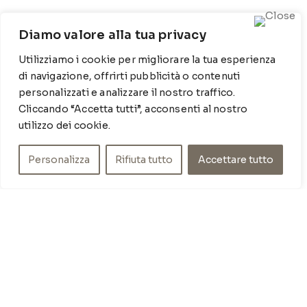
CONTATTI
Diamo valore alla tua privacy
Contrada Locosantissimo 1316 - 70044 Polignano a
Utilizziamo i cookie per migliorare la tua esperienza
mare
di navigazione, offrirti pubblicità o contenuti
T
: 080 917 78 89
personalizzati e analizzare il nostro traffico.
WZ
: 329 6510725
Cliccando “Accetta tutti”, acconsenti al nostro
M
info@poishome.it
utilizzo dei cookie.
INFO
Personalizza
Rifiuta tutto
Accettare tutto
Chi siamo
Cookie Policy
Privacy Policy
SOCIAL MEDIA
Facebook
Instagram
ORARI DI APERTURA