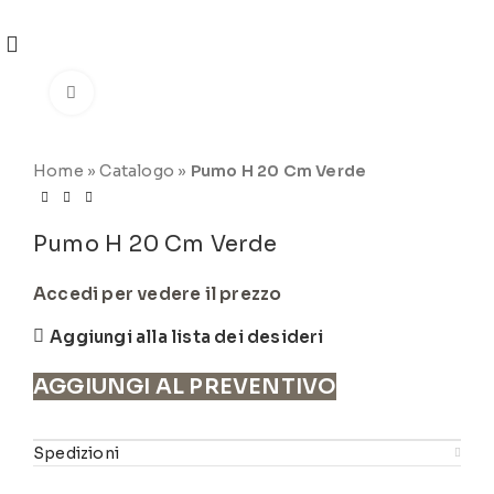
REGISTRATI
PER VISUALIZZARE I PREZZI DEGLI
ARTICOLI NEL
CATALOGO
Click to enlarge
Home
»
Catalogo
»
Pumo H 20 Cm Verde
Pumo H 20 Cm Verde
Accedi per vedere il prezzo
Aggiungi alla lista dei desideri
AGGIUNGI AL PREVENTIVO
Spedizioni