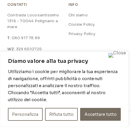
CONTATTI
INFO
Contrada Locosantissimo
Chi siamo
1316 - 70044 Polignano a
Cookie Policy
mare
Privacy Policy
T
: 080 917 78 89
WZ
: 329 6510725
M
info@poishome.it
Diamo valore alla tua privacy
Utilizziamo i cookie per migliorare la tua esperienza
SOCIAL MEDIA
ORARI DI APERTURA
di navigazione, offrirti pubblicità o contenuti
personalizzati e analizzare il nostro traffico.
Facebook
Lun-Ven:
Cliccando “Accetta tutti”, acconsenti al nostro
9-13 / 15-19
Instagram
utilizzo dei cookie.
Personalizza
Rifiuta tutto
Accettare tutto
© POIS HOME INSIDE SRL – P.IVA 07210590720 – DEV.