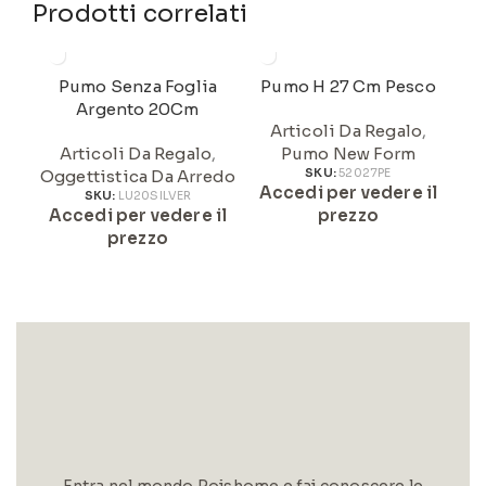
Prodotti correlati
Pumo Senza Foglia
Pumo H 27 Cm Pesco
Argento 20Cm
Articoli Da Regalo
,
Articoli Da Regalo
,
Pumo New Form
Oggettistica Da Arredo
SKU:
52027PE
Accedi per vedere il
A
SKU:
LU20SILVER
Accedi per vedere il
prezzo
prezzo