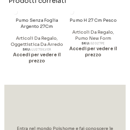
Prodotti correlati
Pumo Senza Foglia
Pumo H 27 Cm Pesco
Argento 27Cm
Articoli Da Regalo
,
Articoli Da Regalo
,
Pumo New Form
Oggettistica Da Arredo
SKU:
52027PE
Accedi per vedere il
A
SKU:
LU27SILVER
Accedi per vedere il
prezzo
prezzo
Entra nel mondo Poishome e fai conoscere le