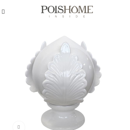
REGISTRATI
PER VISUALIZZARE I PREZZI DEGLI
ARTICOLI NEL
CATALOGO
Click to enlarge