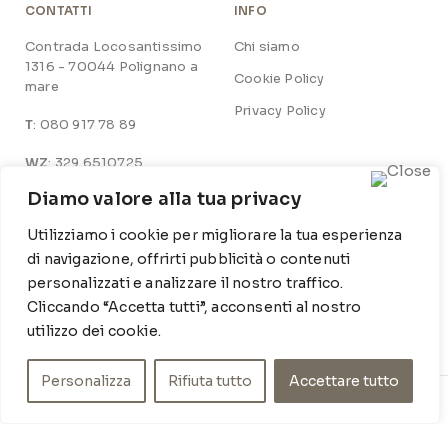
CONTATTI
INFO
Contrada Locosantissimo
Chi siamo
1316 - 70044 Polignano a
Cookie Policy
mare
Privacy Policy
T
: 080 917 78 89
WZ
: 329 6510725
Diamo valore alla tua privacy
M
info@poishome.it
Utilizziamo i cookie per migliorare la tua esperienza
SOCIAL MEDIA
ORARI DI APERTURA
di navigazione, offrirti pubblicità o contenuti
personalizzati e analizzare il nostro traffico.
Facebook
Lun-Ven:
Cliccando “Accetta tutti”, acconsenti al nostro
9-13 / 15-19
Instagram
utilizzo dei cookie.
Personalizza
Rifiuta tutto
Accettare tutto
© POIS HOME INSIDE SRL – P.IVA 07210590720 – DEV.