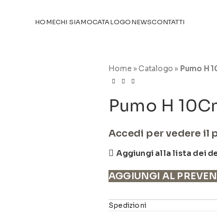
TICOLI NEL
CATALOGO
HOME
CHI SIAMO
CATALOGO
NEWS
CONTATTI
Home
»
Catalogo
»
Pumo H 1
Pumo H 10C
Accedi per vedere il 
Aggiungi alla lista dei d
AGGIUNGI AL PREVE
Spedizioni