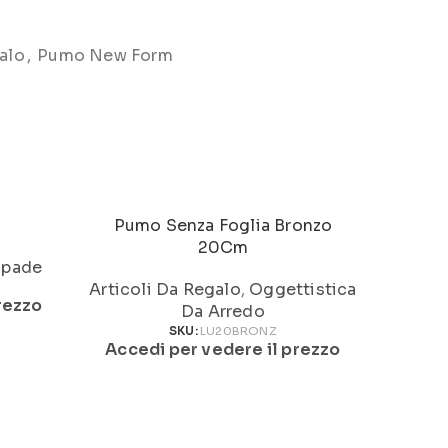
alo
,
Pumo New Form
Pumo Senza Foglia Bronzo
Pum
20Cm
pade
Articoli Da Regalo
,
Oggettistica
Articol
rezzo
Da Arredo
SKU:
LU20BRONZ
Accedi per vedere il prezzo
Acced