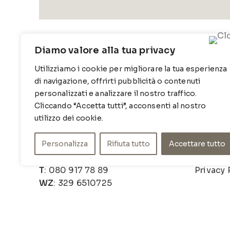
Diamo valore alla tua privacy
Utilizziamo i cookie per migliorare la tua esperienza
di navigazione, offrirti pubblicità o contenuti
personalizzati e analizzare il nostro traffico.
Cliccando “Accetta tutti”, acconsenti al nostro
utilizzo dei cookie.
CONTATTI
INFO
Contrada Locosantissimo 1316 -
Chi sia
Personalizza
Rifiuta tutto
Accettare tutto
70044 Polignano a mare
Cookie 
T
: 080 917 78 89
Privacy 
WZ
: 329 6510725
M
info@poishome.it
© Pois Home Inside srl – P.iva 07210590720 