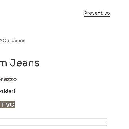
Preventivo
07Cm Jeans
m Jeans
prezzo
esideri
NTIVO