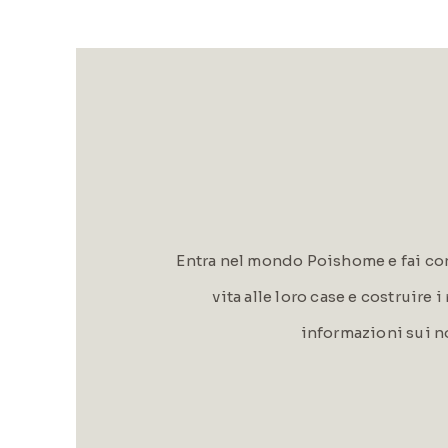
Entra nel mondo Poishome e fai con
vita alle loro case e costruire 
informazioni sui n