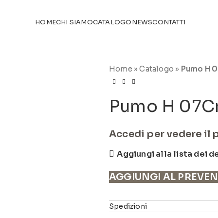
TICOLI NEL
CATALOGO
HOME
CHI SIAMO
CATALOGO
NEWS
CONTATTI
Home
»
Catalogo
»
Pumo H 
Pumo H 07C
Accedi per vedere il 
Aggiungi alla lista dei d
AGGIUNGI AL PREVE
Spedizioni