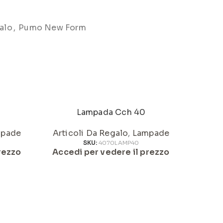
alo
,
Pumo New Form
Lampada Cch 40
pade
Articoli Da Regalo
,
Lampade
Artic
SKU:
4070LAMP40
rezzo
Accedi per vedere il prezzo
Acced