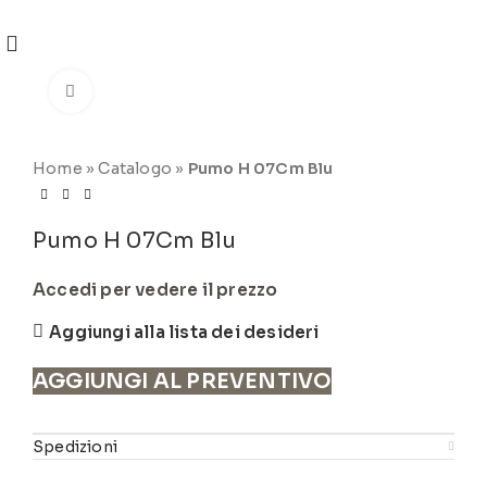
REGISTRATI
PER VISUALIZZARE I PREZZI DEGLI
ARTICOLI NEL
CATALOGO
Click to enlarge
Home
»
Catalogo
»
Pumo H 07Cm Blu
Pumo H 07Cm Blu
Accedi per vedere il prezzo
Aggiungi alla lista dei desideri
AGGIUNGI AL PREVENTIVO
Spedizioni