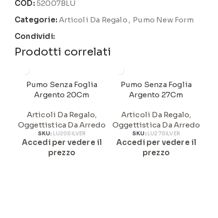
COD:
52007BLU
Categorie:
Articoli Da Regalo
,
Pumo New Form
Condividi:
Prodotti correlati
Pumo Senza Foglia
Pumo Senza Foglia
Argento 20Cm
Argento 27Cm
Articoli Da Regalo
,
Articoli Da Regalo
,
Oggettistica Da Arredo
Oggettistica Da Arredo
A
SKU:
LU20SILVER
SKU:
LU27SILVER
Accedi per vedere il
Accedi per vedere il
prezzo
prezzo