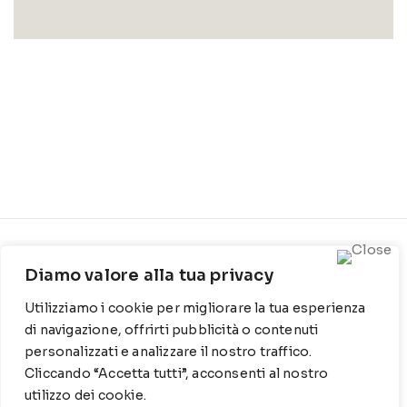
CONTATTI
INFO
Diamo valore alla tua privacy
Contrada Locosantissimo
Chi siamo
Utilizziamo i cookie per migliorare la tua esperienza
1316 - 70044 Polignano a
Cookie Policy
mare
di navigazione, offrirti pubblicità o contenuti
personalizzati e analizzare il nostro traffico.
Privacy Policy
T
: 080 917 78 89
Cliccando “Accetta tutti”, acconsenti al nostro
utilizzo dei cookie.
WZ
: 329 6510725