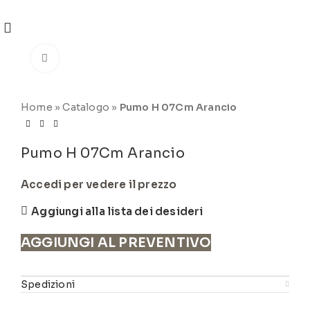
REGISTRATI
PER VISUALIZZARE I PREZZI DEGLI
ARTICOLI NEL
CATALOGO
Click to enlarge
Home
»
Catalogo
»
Pumo H 07Cm Arancio
Pumo H 07Cm Arancio
Accedi per vedere il prezzo
Aggiungi alla lista dei desideri
AGGIUNGI AL PREVENTIVO
Spedizioni