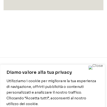
CONTATTI
INFO
Diamo valore alla tua privacy
Contrada Locosantissimo
Chi siamo
Utilizziamo i cookie per migliorare la tua esperienza
1316 - 70044 Polignano a
Cookie Policy
mare
di navigazione, offrirti pubblicità o contenuti
personalizzati e analizzare il nostro traffico.
Privacy Policy
T
: 080 917 78 89
Cliccando “Accetta tutti”, acconsenti al nostro
utilizzo dei cookie.
WZ
: 329 6510725