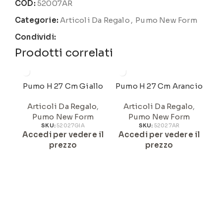
COD:
52007AR
Categorie:
Articoli Da Regalo
,
Pumo New Form
Condividi:
Prodotti correlati
Pumo H 27 Cm Giallo
Pumo H 27 Cm Arancio
Articoli Da Regalo
,
Articoli Da Regalo
,
Pumo New Form
Pumo New Form
SKU:
52027GIA
SKU:
52027AR
Accedi per vedere il
Accedi per vedere il
A
prezzo
prezzo