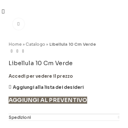
REGISTRATI
PER VISUALIZZARE I PREZZI DEGLI
ARTICOLI NEL
CATALOGO
Click to enlarge
Home
»
Catalogo
»
Libellula 10 Cm Verde
Libellula 10 Cm Verde
Accedi per vedere il prezzo
Aggiungi alla lista dei desideri
AGGIUNGI AL PREVENTIVO
Spedizioni