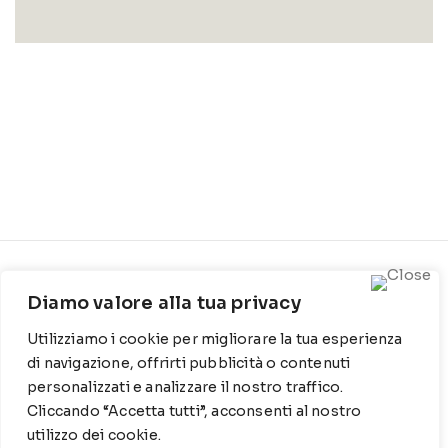
CONTATTI
INFO
Diamo valore alla tua privacy
Contrada Locosantissimo
Chi siamo
Utilizziamo i cookie per migliorare la tua esperienza
1316 - 70044 Polignano a
Cookie Policy
mare
di navigazione, offrirti pubblicità o contenuti
personalizzati e analizzare il nostro traffico.
Privacy Policy
T
: 080 917 78 89
Cliccando “Accetta tutti”, acconsenti al nostro
utilizzo dei cookie.
WZ
: 329 6510725