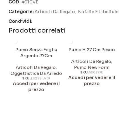
COD:
4010VE
Categorie:
Articoli Da Regalo
,
Farfalle E Libellule
Condividi:
Prodotti correlati
Pumo Senza Foglia
Pumo H 27 Cm Pesco
Argento 27Cm
Articoli Da Regalo
,
Articoli Da Regalo
,
Pumo New Form
Oggettistica Da Arredo
SKU:
52027PE
Accedi per vedere il
A
SKU:
LU27SILVER
Accedi per vedere il
prezzo
prezzo