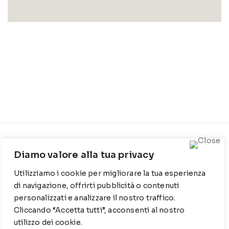
CONTATTI
INFO
Diamo valore alla tua privacy
Contrada Locosantissimo
Chi siamo
Utilizziamo i cookie per migliorare la tua esperienza
1316 - 70044 Polignano a
Cookie Policy
mare
di navigazione, offrirti pubblicità o contenuti
personalizzati e analizzare il nostro traffico.
Privacy Policy
T
: 080 917 78 89
Cliccando “Accetta tutti”, acconsenti al nostro
utilizzo dei cookie.
WZ
: 329 6510725