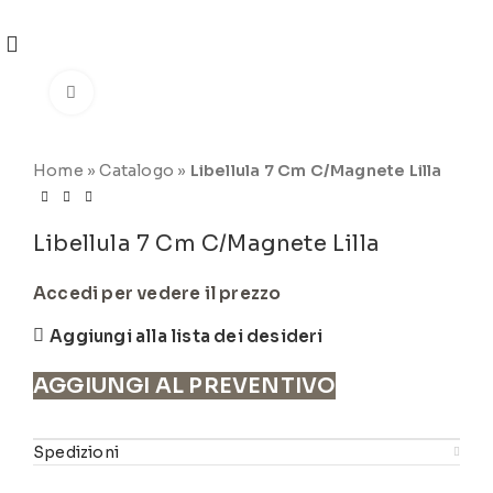
REGISTRATI
PER VISUALIZZARE I PREZZI DEGLI
ARTICOLI NEL
CATALOGO
Click to enlarge
Home
»
Catalogo
»
Libellula 7 Cm C/Magnete Lilla
Libellula 7 Cm C/Magnete Lilla
Accedi per vedere il prezzo
Aggiungi alla lista dei desideri
AGGIUNGI AL PREVENTIVO
Spedizioni