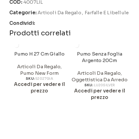
COD:
4007LIL
Categorie:
Articoli Da Regalo
,
Farfalle E Libellule
Condividi:
Prodotti correlati
Pumo H 27 Cm Giallo
Pumo Senza Foglia
Argento 20Cm
Articoli Da Regalo
,
Pumo New Form
Articoli Da Regalo
,
SKU:
52027GIA
Oggettistica Da Arredo
Accedi per vedere il
SKU:
LU20SILVER
prezzo
Accedi per vedere il
A
prezzo