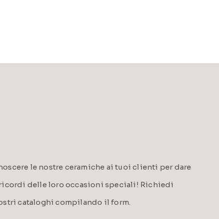
oscere le nostre ceramiche ai tuoi clienti per dare
i ricordi delle loro occasioni speciali! Richiedi
ostri cataloghi compilando il form.