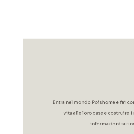
Entra nel mondo Poishome e fai con
vita alle loro case e costruire 
informazioni sui n