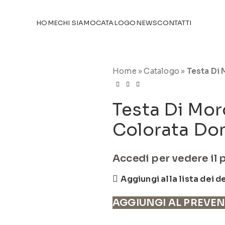
TICOLI NEL
CATALOGO
HOME
CHI SIAMO
CATALOGO
NEWS
CONTATTI
Home
»
Catalogo
»
Testa Di 
Testa Di Mor
Colorata Do
Accedi per vedere il 
Aggiungi alla lista dei d
AGGIUNGI AL PREVE