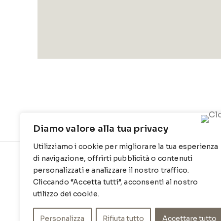
Diamo valore alla tua privacy
Utilizziamo i cookie per migliorare la tua esperienza
di navigazione, offrirti pubblicità o contenuti
CONTATTI
INFO
personalizzati e analizzare il nostro traffico.
Cliccando “Accetta tutti”, acconsenti al nostro
Contrada Locosantissimo 1316 - 70044
Chi siamo
Polignano a mare
utilizzo dei cookie.
Cookie Po
T
: 080 917 78 89
Privacy Po
Personalizza
Rifiuta tutto
Accettare tutto