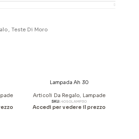
alo
,
Teste Di Moro
Lampada Ah 30
Pum
pade
Articoli Da Regalo
,
Lampade
Articol
SKU:
4050LAMP30
rezzo
Accedi per vedere il prezzo
Acced