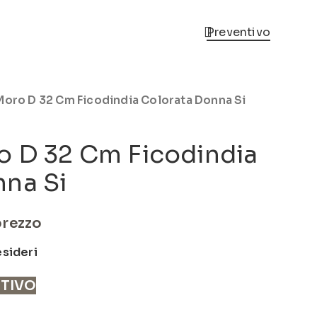
Preventivo
Moro D 32 Cm Ficodindia Colorata Donna Si
o D 32 Cm Ficodindia
nna Si
prezzo
esideri
NTIVO