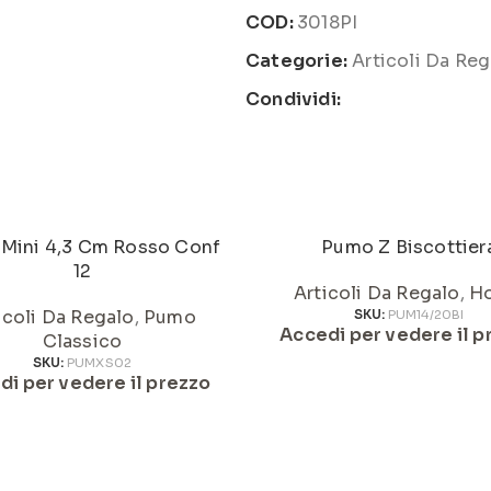
COD:
3018PI
Categorie:
Articoli Da Reg
Condividi:
Mini 4,3 Cm Rosso Conf
Pumo Z Biscottier
12
Articoli Da Regalo
,
H
icoli Da Regalo
,
Pumo
SKU:
PUM14/20BI
Accedi per vedere il p
Classico
SKU:
PUMXS02
di per vedere il prezzo