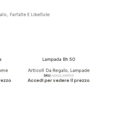
alo
,
Farfalle E Libellule
a
Lampada Bh 50
ome
Articoli Da Regalo
,
Lampade
Artic
SKU:
4060LAMP50
rezzo
Accedi per vedere il prezzo
Acced