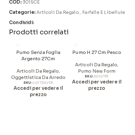
COD:
3015CE
Categorie:
Articoli Da Regalo
,
Farfalle E Libellule
Condividi:
Prodotti correlati
Pumo Senza Foglia
Pumo H 27 Cm Pesco
Argento 27Cm
Articoli Da Regalo
,
Articoli Da Regalo
,
Pumo New Form
Oggettistica Da Arredo
SKU:
52027PE
Accedi per vedere il
A
SKU:
LU27SILVER
Accedi per vedere il
prezzo
prezzo