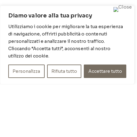
CONTATTI
Diamo valore alla tua privacy
Contrada Locosantissimo 1316 - 70044 Polignano a
Utilizziamo i cookie per migliorare la tua esperienza
mare
di navigazione, offrirti pubblicità o contenuti
T
: 080 917 78 89
personalizzati e analizzare il nostro traffico.
WZ
: 329 6510725
Cliccando “Accetta tutti”, acconsenti al nostro
M
info@poishome.it
utilizzo dei cookie.
INFO
Personalizza
Rifiuta tutto
Accettare tutto
Chi siamo
Cookie Policy
Privacy Policy
SOCIAL MEDIA
Facebook
Instagram
ORARI DI APERTURA