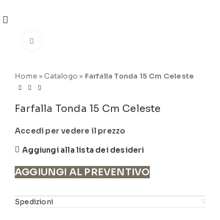
REGISTRATI
PER VISUALIZZARE I PREZZI DEGLI
ARTICOLI NEL
CATALOGO
Click to enlarge
Home
»
Catalogo
»
Farfalla Tonda 15 Cm Celeste
Farfalla Tonda 15 Cm Celeste
Accedi per vedere il prezzo
Aggiungi alla lista dei desideri
AGGIUNGI AL PREVENTIVO
Spedizioni