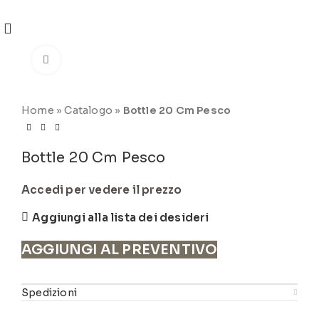
REGISTRATI
PER VISUALIZZARE I PREZZI DEGLI
ARTICOLI NEL
CATALOGO
Click to enlarge
Home
»
Catalogo
»
Bottle 20 Cm Pesco
Bottle 20 Cm Pesco
Accedi per vedere il prezzo
Aggiungi alla lista dei desideri
AGGIUNGI AL PREVENTIVO
Spedizioni