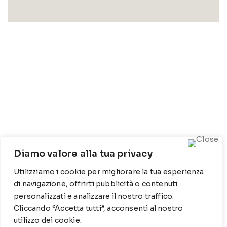
CONTATTI
INFO
Diamo valore alla tua privacy
Contrada Locosantissimo
Chi siamo
Utilizziamo i cookie per migliorare la tua esperienza
1316 - 70044 Polignano a
Cookie Policy
mare
di navigazione, offrirti pubblicità o contenuti
personalizzati e analizzare il nostro traffico.
Privacy Policy
T
: 080 917 78 89
Cliccando “Accetta tutti”, acconsenti al nostro
utilizzo dei cookie.
WZ
: 329 6510725