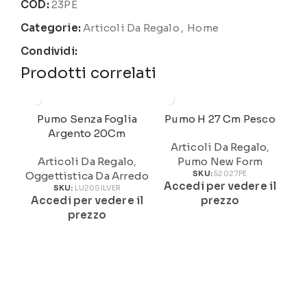
COD:
23PE
Categorie:
Articoli Da Regalo
,
Home
Condividi:
Prodotti correlati
Pumo Senza Foglia
Pumo H 27 Cm Pesco
Argento 20Cm
Articoli Da Regalo
,
Articoli Da Regalo
,
Pumo New Form
Oggettistica Da Arredo
SKU:
52027PE
Accedi per vedere il
A
SKU:
LU20SILVER
Accedi per vedere il
prezzo
prezzo