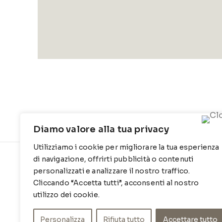
Diamo valore alla tua privacy
Utilizziamo i cookie per migliorare la tua esperienza
di navigazione, offrirti pubblicità o contenuti
CONTATTI
INFO
personalizzati e analizzare il nostro traffico.
Cliccando “Accetta tutti”, acconsenti al nostro
Contrada Locosantissimo 1316 - 70044
Chi siamo
Polignano a mare
utilizzo dei cookie.
Cookie Po
T
: 080 917 78 89
Privacy Po
Personalizza
Rifiuta tutto
Accettare tutto