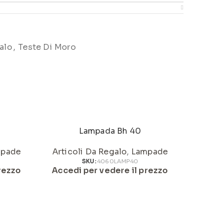
alo
,
Teste Di Moro
Lampada Bh 40
pade
Articoli Da Regalo
,
Lampade
Artic
SKU:
4060LAMP40
rezzo
Accedi per vedere il prezzo
Acced