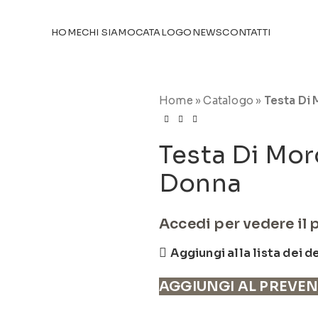
TICOLI NEL
CATALOGO
HOME
CHI SIAMO
CATALOGO
NEWS
CONTATTI
Home
»
Catalogo
»
Testa Di
Testa Di Mo
Donna
Accedi per vedere il 
Aggiungi alla lista dei d
AGGIUNGI AL PREVE