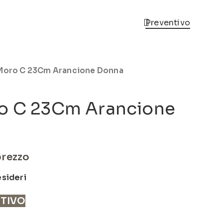
Preventivo
 Moro C 23Cm Arancione Donna
ro C 23Cm Arancione
prezzo
esideri
NTIVO