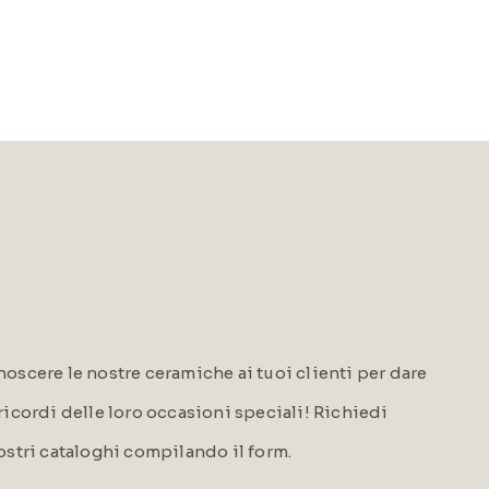
oscere le nostre ceramiche ai tuoi clienti per dare
i ricordi delle loro occasioni speciali! Richiedi
ostri cataloghi compilando il form.