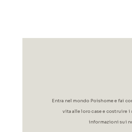
Entra nel mondo Poishome e fai con
vita alle loro case e costruire 
informazioni sui n