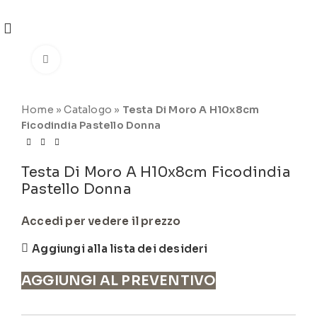
REGISTRATI
PER VISUALIZZARE I PREZZI DEGLI
ARTICOLI NEL
CATALOGO
Click to enlarge
Home
»
Catalogo
»
Testa Di Moro A H10x8cm
Ficodindia Pastello Donna
Testa Di Moro A H10x8cm Ficodindia
Pastello Donna
Accedi per vedere il prezzo
Aggiungi alla lista dei desideri
AGGIUNGI AL PREVENTIVO