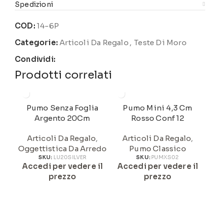
Spedizioni
COD:
14-6P
Categorie:
Articoli Da Regalo
,
Teste Di Moro
Condividi:
Prodotti correlati
Pumo Senza Foglia
Pumo Mini 4,3 Cm
P
Argento 20Cm
Rosso Conf 12
Articoli Da Regalo
,
Articoli Da Regalo
,
Oggettistica Da Arredo
Pumo Classico
A
SKU:
LU20SILVER
SKU:
PUMXS02
Accedi per vedere il
Accedi per vedere il
prezzo
prezzo