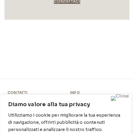
CONTATTACI
CONTATTI
INFO
Contrada Locosantissimo
Chi siamo
Diamo valore alla tua privacy
1316 - 70044 Polignano a
Cookie Policy
Utilizziamo i cookie per migliorare la tua esperienza
mare
di navigazione, offrirti pubblicità o contenuti
Privacy Policy
T
: 080 917 78 89
personalizzati e analizzare il nostro traffico.