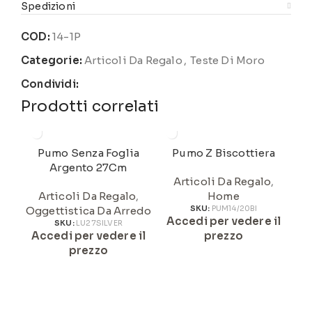
Spedizioni
COD:
14-1P
Categorie:
Articoli Da Regalo
,
Teste Di Moro
Condividi:
Prodotti correlati
Pumo Senza Foglia
Pumo Z Biscottiera
Argento 27Cm
Articoli Da Regalo
,
Articoli Da Regalo
,
Home
Oggettistica Da Arredo
SKU:
PUM14/20BI
Accedi per vedere il
A
SKU:
LU27SILVER
Accedi per vedere il
prezzo
prezzo