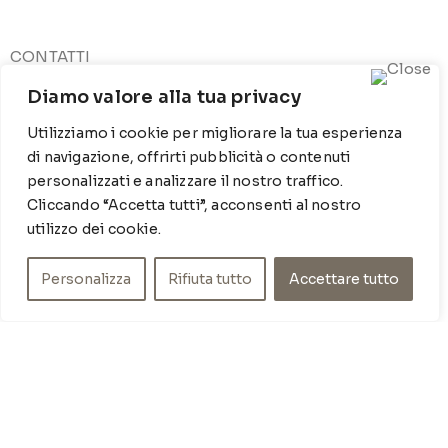
CONTATTI
Contrada Locosantissimo 1316 - 70044 Polignano a
Diamo valore alla tua privacy
mare
Utilizziamo i cookie per migliorare la tua esperienza
T
: 080 917 78 89
di navigazione, offrirti pubblicità o contenuti
WZ
: 329 6510725
personalizzati e analizzare il nostro traffico.
M
info@poishome.it
Cliccando “Accetta tutti”, acconsenti al nostro
utilizzo dei cookie.
INFO
Chi siamo
Personalizza
Rifiuta tutto
Accettare tutto
Cookie Policy
Privacy Policy
SOCIAL MEDIA
Facebook
Instagram