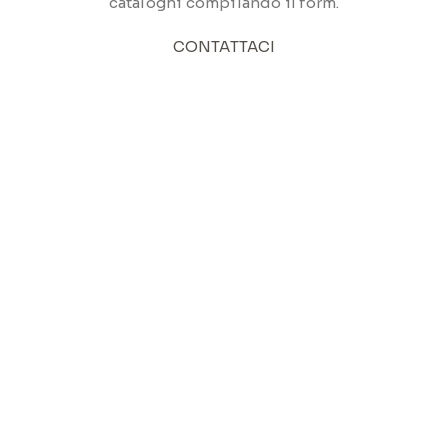
cataloghi compilando il form.
CONTATTACI