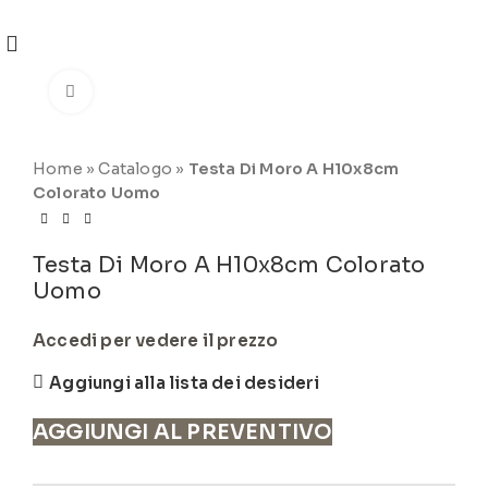
REGISTRATI
PER VISUALIZZARE I PREZZI DEGLI
ARTICOLI NEL
CATALOGO
Click to enlarge
Home
»
Catalogo
»
Testa Di Moro A H10x8cm
Colorato Uomo
Testa Di Moro A H10x8cm Colorato
Uomo
Accedi per vedere il prezzo
Aggiungi alla lista dei desideri
AGGIUNGI AL PREVENTIVO