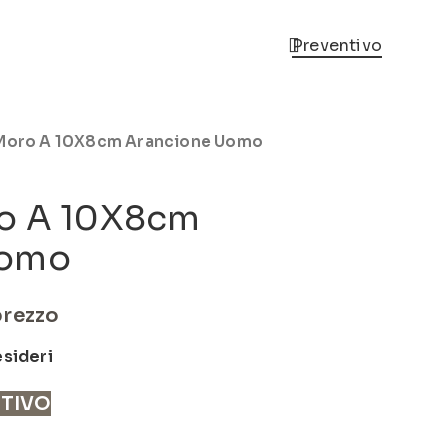
Preventivo
 Moro A 10X8cm Arancione Uomo
ro A 10X8cm
Uomo
prezzo
esideri
NTIVO