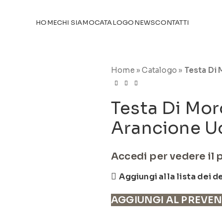
TICOLI NEL
CATALOGO
HOME
CHI SIAMO
CATALOGO
NEWS
CONTATTI
Home
»
Catalogo
»
Testa Di
Testa Di Mo
Arancione 
Accedi per vedere il 
Aggiungi alla lista dei d
AGGIUNGI AL PREVE