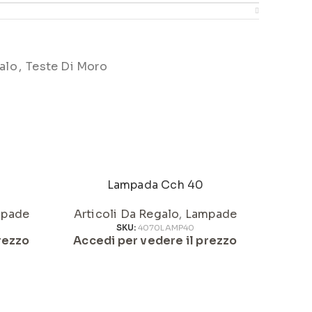
alo
,
Teste Di Moro
Lampada Cch 40
pade
Articoli Da Regalo
,
Lampade
Artic
SKU:
4070LAMP40
rezzo
Accedi per vedere il prezzo
Acced