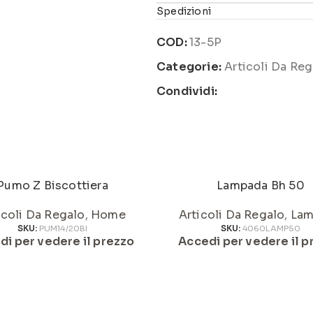
Spedizioni
COD:
13-5P
Categorie:
Articoli Da Reg
Condividi:
Pumo Z Biscottiera
Lampada Bh 50
icoli Da Regalo
,
Home
Articoli Da Regalo
,
Lam
SKU:
PUM14/20BI
SKU:
4060LAMP50
di per vedere il prezzo
Accedi per vedere il p